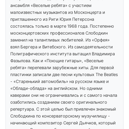
ансамбля «Веселые ребята» с участием
малоизвестных музыкантов из Москонцерта и
приглашенного из Риги Юрия Петерсона
состоялась только в марте 1968 года. Постепенно
москонцертовских профессионалов Слободкин
заменил на талантливых любителей. Из «Орфея»
взял Бергера и Витебского. Из самодеятельности
Полиграфического института вытащил Владимира
Фазылова. Как и «Поющие гитары», «Веселые
ребята» перепевали зарубежные хиты. Для первой
пластинки записали две песни культовых The Beatles
- «Старенький автомобиль» на русском языке и
«Облади-облада» на английском. Но одними
каверами они не ограничивались и с самого начала
озаботились созданием своего оригинального
репертуара. С этой целью был привлечен знакомый
Слободкина по консерваторскому музучилищу -
начинающий композитор Сергей Дьячков, который