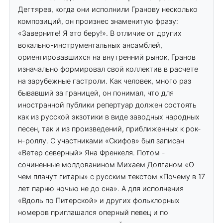
Дегтярев, когда они исполнили Гранову несколько
композиций, он произнес знаменитую фразу:
«Заверните! Я это беру!». В отличие от других
вокально-инструментальных ансамблей,
ориентировавшихся на внутренний рынок, Гранов
изначально формировал свой коллектив в расчете
на зарубежные гастроли. Как человек, много раз
бывавший за границей, он понимал, что для
иностранной публики репертуар должен состоять
как из русской экзотики в виде заводных народных
песен, так и из произведений, приближенных к рок-
н-роллу. С участниками «Скифов» был записан
«Ветер северный» Яна Френкеля. Потом -
сочиненные молдованином Михаем Долганом «О
чем плачут гитары» с русским текстом «Почему в 17
лет парню ночью не до сна». А для исполнения
«Вдоль по Питерской» и других фольклорных
номеров приглашался оперный певец и по