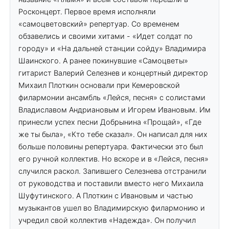
Росконцерт. Первое время исполняли
«самоцветовский» репертуар. Со временем
обзавелись и своими хитами - «Идет солдат по
городу» и «На дальней станции сойду» Владимира
Шаинского. А ранее покинувшие «Самоцветы»
гитарист Валерий Селезнев и концертный директор
Михаил Плоткин основали при Кемеровской
филармонии ансамбль «Лейся, песня» с солистами
Владиславом Андриановым и Игорем Ивановым. Им
принесли успех песни Добрынина «Прощай», «Где
же ты была», «Кто тебе сказал». Он написал для них
больше половины репертуара. Фактически это был
его ручной коллектив. Но вскоре и в «Лейся, песня»
случился раскол. Запившего Селезнева отстранили
от руководства и поставили вместо него Михаила
Шуфутинского. А Плоткин с Ивановым и частью
музыкантов ушел во Владимирскую филармонию и
учредил свой коллектив «Надежда». Он получил