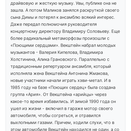
драйвовую и жесткую музыку. Увы, публике она не
зашла. А потом Маликов занялся раскруткой своего
сына Димы и потерял к ансамблю всякий интерес.
Даже передал полномочия руководителя
концертному директору Владимиру Соловьеву. Еще
более радикальный метаморфозы произошли с
«Поющими сердцами». Векштейн набрал молодых
музыкантов - Валерия Кипелова, Владимира
Холстинина, Алика Грановского. Параллельно с
традиционным репертуаром ансамбля, который
исполняла жена Векштейна Антонина Жмакова,
новые участники начали играть хэви-метал. И в
1985 году на базе «Поющих сердец» была создана
группа «Ария». От Векштейна «арийцы» через
какое-то время избавились. И зимой 1990 года он
ушел из жизни - включил в гараже мотор своего
автомобиля, чтобы согреться, и отравился
выхлопными газами. Причем, ходили слухи, что в
этом автомобиле Векштейн находился не один, а со