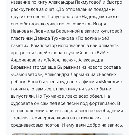
название по хиту Александры Пахмутовой и быстро
раскрутился за счет «До отправления поезда» и
других ее песен. Популярности «Надежды» также
способствовало участие ее солистов Игоря
Иванова и Людмилы Барыкиной в записи культовой
пластинки Давида Тухманова «По волне моей
памяти». Композитор использовал в ней элементы
арт-рока и задействовал лучший вокал ВИА -
Андрианова из «Лейся, песня», Александра
Барыкина (тогда еще Бырыкина) из нового состава
«Самоцветов», Александра Лермана из «Веселых
ребят». Если бы члены худсовета фирмы «Мелодия»
поняли его замысел, пластинку ни за что бы не
выпустили. Но Тухманов ловко всех обвел. На
худсовете он сам пел все песни под фортепиано. В
его исполнении они выглядели вполне безобидными
- эдакая таривердиевщина на стихи каких-то
средневековых поэтов. И ему дали добро на запись.