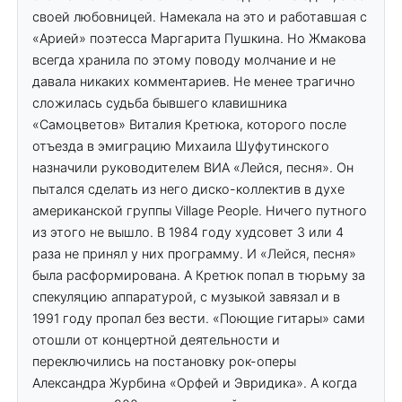
своей любовницей. Намекала на это и работавшая с
«Арией» поэтесса Маргарита Пушкина. Но Жмакова
всегда хранила по этому поводу молчание и не
давала никаких комментариев. Не менее трагично
сложилась судьба бывшего клавишника
«Самоцветов» Виталия Кретюка, которого после
отъезда в эмиграцию Михаила Шуфутинского
назначили руководителем ВИА «Лейся, песня». Он
пытался сделать из него диско-коллектив в духе
американской группы Village People. Ничего путного
из этого не вышло. В 1984 году худсовет 3 или 4
раза не принял у них программу. И «Лейся, песня»
была расформирована. А Кретюк попал в тюрьму за
спекуляцию аппаратурой, с музыкой завязал и в
1991 году пропал без вести. «Поющие гитары» сами
отошли от концертной деятельности и
переключились на постановку рок-оперы
Александра Журбина «Орфей и Эвридика». А когда