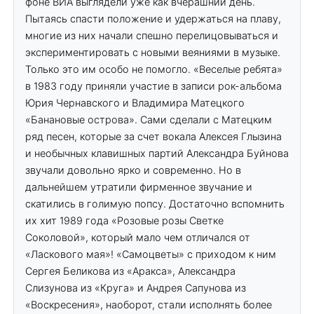
фоне ВИА выглядели уже как вчерашний день.
Пытаясь спасти положение и удержаться на плаву,
многие из них начали спешно перелицовываться и
экспериментировать с новыми веяниями в музыке.
Только это им особо не помогло. «Веселые ребята»
в 1983 году приняли участие в записи рок-альбома
Юрия Чернавского и Владимира Матецкого
«Банановые острова». Сами сделали с Матецким
ряд песен, которые за счет вокала Алексея Глызина
и необычных клавишных партий Александра Буйнова
звучали довольно ярко и современно. Но в
дальнейшем утратили фирменное звучание и
скатились в голимую попсу. Достаточно вспомнить
их хит 1989 года «Розовые розы Светке
Соколовой», который мало чем отличался от
«Ласкового мая»! «Самоцветы» с приходом к ним
Сергея Беликова из «Аракса», Александра
Слизунова из «Круга» и Андрея Сапунова из
«Воскресения», наоборот, стали исполнять более