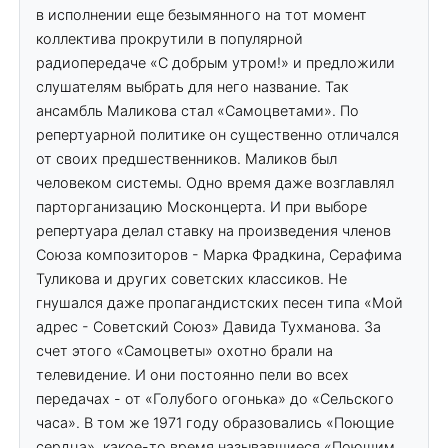
в исполнении еще безымянного на тот момент
коллектива прокрутили в популярной
радиопередаче «С добрым утром!» и предложили
слушателям выбрать для него название. Так
ансамбль Маликова стал «Самоцветами». По
репертуарной политике он существенно отличался
от своих предшественников. Маликов был
человеком системы. Одно время даже возглавлял
парторганизацию Москонцерта. И при выборе
репертуара делал ставку на произведения членов
Союза композиторов - Марка Фрадкина, Серафима
Туликова и других советских классиков. Не
гнушался даже пропагандистских песен типа «Мой
адрес - Советский Союз» Давида Тухманова. За
счет этого «Самоцветы» охотно брали на
телевидение. И они постоянно пели во всех
передачах - от «Голубого огонька» до «Сельского
часа». В том же 1971 году образовались «Поющие
сердца», какое-то время называвшиеся «Поющим