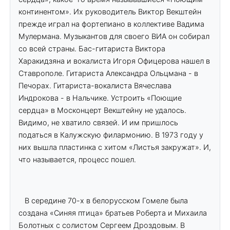
континентом». Их руководитель Виктор Векштейн
прежде играл на фортепиано в коллективе Вадима
Мулермана. Музыкантов для своего ВИА он собирал
со всей страны. Бас-гитариста Виктора
Харакидзяна и вокалиста Игоря Офицерова нашел в
Ставрополе. Гитариста Александра Ольцмана - в
Печорах. Гитариста-вокалиста Вячеслава
Индрокова - в Нальчике. Устроить «Поющие
сердца» в Москонцерт Векштейну не удалось.
Видимо, не хватило связей. И им пришлось
податься в Калужскую филармонию. В 1973 году у
них вышла пластинка с хитом «Листья закружат». И,
что называется, процесс пошел.
В середине 70-х в белорусском Гомеле была
создана «Синяя птица» братьев Роберта и Михаила
Болотных с солистом Сергеем Дроздовым. В