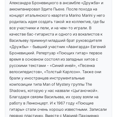
Александра Броневицкого в ансамбле «Дружба» и
аккомпанировал Эдите Пьехе. После похода на
концерт итальянского квартета Marino Marini у него
родилась идея создать такой же коллектив, где бы
все участники и пели, и на чем-то играли. В
качестве бас-гитариста и одного из вокалистов к
Васильеву примкнул младший брат руководителя
«Дружбы» - бывший участник «Авангарда» Евгений
Броневицкий. Репертуар «Поющих гитар» первое
время в основном состоял из западных хитов с
русскими текстами - «Синий иней», «Песенка
велосипедистов», «Толстый Карлсон». Также они
брали у иностранцев инструментальные
композиции типа Man of Mystery группы The
Shadows, которую у нас назвали «Цыганочкой».
Благодаря связям Васильева, их сразу взяли на
работу в Ленконцерт. И к 1967 году «Поющие
гитары» стали очень хорошо известными. Записали
первую пластинку. Вместе с Марией Пахоменко