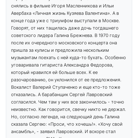
снялись в фильме Игоря Масленникова и Ильи
Авербаха «Личная жизнь Кузяева Валентина». А в
конце года уже с триумфом выступали в Москве.
Говорят, от них тащилась даже дочь тогдашнего
советского лидера Галина Брежнева. В 1970 году
после их очередного московского концерта она
пришла за кулисы и предложила нескольким
музыкантам поехать с ней куда-то бухать. Особенно
уговаривала гитариста Александра Федорова,
который нравился ей больше всех. К ее
разочарованию, он уклонился от ее предложения.
Вокалист Валерий Ступаченко и еще кто-то тоже
отказались. А барабанщик Сергей Лавровский
согласился. Чем там у них все закончилось - точно
неизвестно. Как говорится, свечку никто не держал.
Но, согласно легенде, на следующий день Галина
сказала Сергею: «Проси, что хочешь!». «Хочу свой
ансамбль», - заявил Лавровский. И вскоре стал