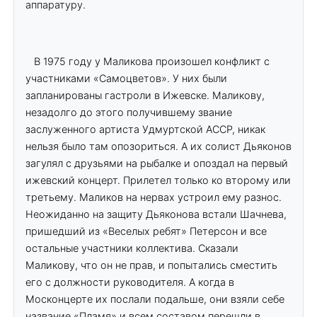
аппаратуру.
В 1975 году у Маликова произошел конфликт с
участниками «Самоцветов». У них были
запланированы гастроли в Ижевске. Маликову,
незадолго до этого получившему звание
заслуженного артиста Удмуртской АССР, никак
нельзя было там опозориться. А их солист Дьяконов
загулял с друзьями на рыбалке и опоздал на первый
ижевский концерт. Прилетел только ко второму или
третьему. Маликов на нервах устроил ему разнос.
Неожиданно на защиту Дьяконова встали Шачнева,
пришедший из «Веселых ребят» Петерсон и все
остальные участники коллектива. Сказали
Маликову, что он не прав, и попытались сместить
его с должности руководителя. А когда в
Москонцерте их послали подальше, они взяли себе
название «Пламя» и всем составом перешли в