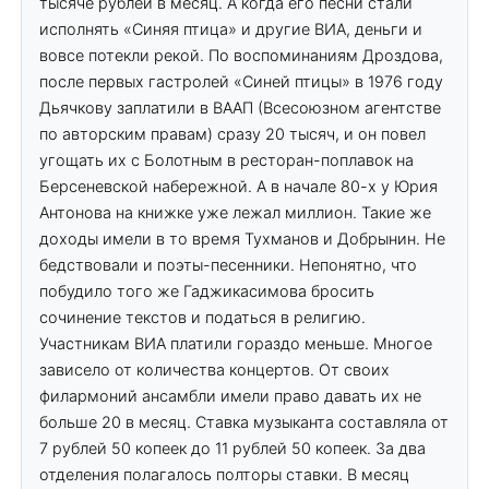
тысяче рублей в месяц. А когда его песни стали
исполнять «Синяя птица» и другие ВИА, деньги и
вовсе потекли рекой. По воспоминаниям Дроздова,
после первых гастролей «Синей птицы» в 1976 году
Дьячкову заплатили в ВААП (Всесоюзном агентстве
по авторским правам) сразу 20 тысяч, и он повел
угощать их с Болотным в ресторан-поплавок на
Берсеневской набережной. А в начале 80-х у Юрия
Антонова на книжке уже лежал миллион. Такие же
доходы имели в то время Тухманов и Добрынин. Не
бедствовали и поэты-песенники. Непонятно, что
побудило того же Гаджикасимова бросить
сочинение текстов и податься в религию.
Участникам ВИА платили гораздо меньше. Многое
зависело от количества концертов. От своих
филармоний ансамбли имели право давать их не
больше 20 в месяц. Ставка музыканта составляла от
7 рублей 50 копеек до 11 рублей 50 копеек. За два
отделения полагалось полторы ставки. В месяц