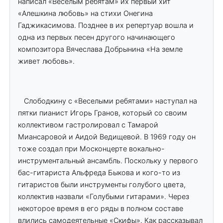
написал «Веселым ребятам» их первый хит
«Алешкина любовь» на стихи Онегина
Гаджикасимова. Позднее в их репертуар вошла и
одна из первых песен другого начинающего
композитора Вячеслава Добрынина «На земле
живет любовь».
Слободкину с «Веселыми ребятами» наступал на
пятки пианист Игорь Гранов, который со своим
коллективом гастролировал с Тамарой
Миансаровой и Аидой Ведищевой. В 1969 году он
тоже создал при Москонцерте вокально-
инструментальный ансамбль. Поскольку у первого
бас-гитариста Альфреда Быкова и кого-то из
гитаристов были инструменты голубого цвета,
коллектив назвали «Голубыми гитарами». Через
некоторое время в его ряды в полном составе
влились самодеятельные «Скифы». Как рассказывал