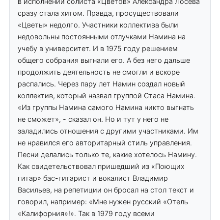
в исполнении солиста «Цветов» Александра Лосева
сразу стала хитом. Правда, просуществовали
«Цветы» недолго. Участники коллектива были
недовольны постоянными отлучками Намина на
учебу в университет. И в 1975 году решением
общего собрания выгнали его. А без него дальше
продолжить деятельность не смогли и вскоре
распались. Через пару лет Намин создал новый
коллектив, который назвал группой Стаса Намина.
«Из группы Намина самого Намина никто выгнать
не сможет», - сказал он. Но и тут у него не
заладились отношения с другими участниками. Им
не нравился его авторитарный стиль управления.
Песни делались только те, какие хотелось Намину.
Как свидетельствовал пришедший из «Поющих
гитар» бас-гитарист и вокалист Владимир
Васильев, на репетиции он бросал на стол текст и
говорил, например: «Мне нужен русский «Отель
«Калифорния»!». Так в 1979 году всеми