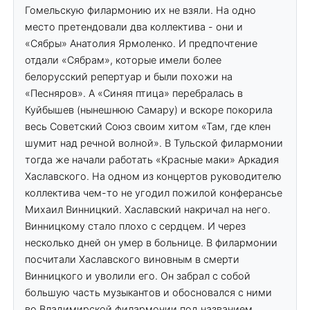
Гомельскую филармонию их не взяли. На одно
место претендовали два коллектива - они и
«Сябры» Анатолия Ярмоленко. И предпочтение
отдали «Сябрам», которые имели более
белорусский репертуар и были похожи на
«Песняров». А «Синяя птица» перебралась в
Куйбышев (нынешнюю Самару) и вскоре покорила
весь Советский Союз своим хитом «Там, где клен
шумит над речной волной». В Тульской филармонии
тогда же начали работать «Красные маки» Аркадия
Хаславского. На одном из концертов руководителю
коллектива чем-то не угодил пожилой конферансье
Михаил Винницкий. Хаславский накричал на него.
Винницкому стало плохо с сердцем. И через
несколько дней он умер в больнице. В филармонии
посчитали Хаславского виновным в смерти
Винницкого и уволили его. Он забрал с собой
большую часть музыкантов и обосновался с ними
во Владимирской филармонии под названием