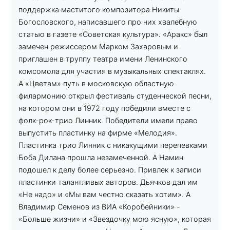
поддержка маститого композитора Никиты
Богословского, написавшего про них хвалебную
статью в газете «Советская культура». «Аракс» был
замечен режиссером Марком Захаровым и
приглашен в труппу театра имени Ленинского
комсомола для участия в музыкальных спектаклях.
А «Цветам» путь в московскую областную
филармонию открыл фестиваль студенческой песни,
на котором они в 1972 году победили вместе с
фолк-рок-трио Линник. Победители имели право
выпустить пластинку на фирме «Мелодия».
Пластинка трио Линник с никакущими перепевками
Боба Дилана прошла незамеченной. А Намин
подошел к делу более серьезно. Привлек к записи
пластинки талантливых авторов. Дьячков дал им
«Не надо» и «Мы вам честно сказать хотим». А
Владимир Семенов из ВИА «Коробейники» -
«Больше жизни» и «Звездочку мою ясную», которая