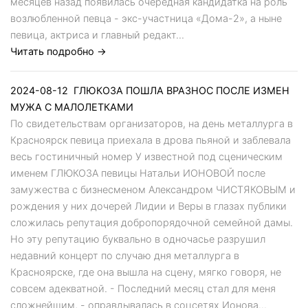
месяцев назад появилась очередная кандидатка на роль
возлюбленной певца - экс-участница «Дома-2», а ныне
певица, актриса и главный редакт...
Читать подробно →
2024-08-12
ГЛЮКОЗА ПОШЛА ВРАЗНОС ПОСЛЕ ИЗМЕН
МУЖА С МАЛОЛЕТКАМИ
По свидетельствам организаторов, на день металлурга в
Красноярск певица приехала в дрова пьяной и заблевала
весь гостиничный номер У известной под сценическим
именем ГЛЮКОЗА певицы Натальи ИОНОВОЙ после
замужества с бизнесменом Александром ЧИСТЯКОВЫМ и
рождения у них дочерей Лидии и Веры в глазах публики
сложилась репутация добропорядочной семейной дамы.
Но эту репутацию буквально в одночасье разрушил
недавний концерт по случаю дня металлурга в
Красноярске, где она вышла на сцену, мягко говоря, не
совсем адекватной. - Последний месяц стал для меня
сложнейшим, - оправдывалась в соцсетях Ионова...