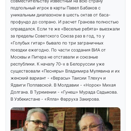
совместительству известный на всю страну
подпольный игрок в карты Павел Бабаков с
уникальным диапазоном в шесть октав от баса-
профундо до сопрано. И расчет Гранова полностью
оправдался. Если те же «Веселые ребята» выезжали
за пределы Советского Союза раз в год, то у
«Голубых гитар» бывало по три заграничных
поездки ежегодно. По части создания ВИА от
Москвы и Питера не отставали и союзные
республики. К началу 70-х в Белоруссии уже
существовали «Песняры» Владимира Мулявина и их
женский вариант - «Верасы» Таисии Тлехуч и
Ядвиги Поплавской. В Молдавии - «Норок» Михая
Долгана. В Туркмении - «Гунеш» Мурада Садыкова.
В Узбекистане - «Ялла» Фарруха Закирова.