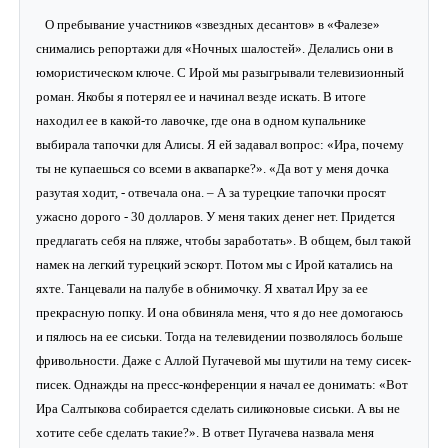
О пребывание участников «звездных десантов» в «Фалезе»
снимались репортажи для «Ночных шалостей». Делались они в
юмористическом ключе. С Ирой мы разыгрывали телевизионный
роман. Якобы я потерял ее и начинал везде искать. В итоге
находил ее в какой-то лавочке, где она в одном купальнике
выбирала тапочки для Алисы. Я ей задавал вопрос: «Ира, почему
ты не купаешься со всеми в аквапарке?». «Да вот у меня дочка
разутая ходит, - отвечала она. – А за турецкие тапочки просят
ужасно дорого - 30 долларов. У меня таких денег нет. Придется
предлагать себя на пляже, чтобы заработать». В общем, был такой
намек на легкий турецкий эскорт. Потом мы с Ирой катались на
яхте. Танцевали на палубе в обнимочку. Я хватал Иру за ее
прекрасную попку. И она обвиняла меня, что я до нее домогаюсь
и пялюсь на ее сиськи. Тогда на телевидении позволялось больше
фривольности. Даже с Аллой Пугачевой мы шутили на тему сисек-
писек. Однажды на пресс-конференции я начал ее донимать: «Вот
Ира Салтыкова собирается сделать силиконовые сиськи. А вы не
хотите себе сделать такие?». В ответ Пугачева назвала меня