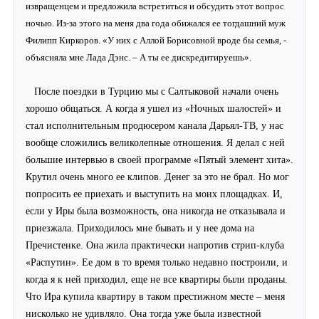
извращенцем и предложила встретиться и обсудить этот вопрос
ночью. Из-за этого на меня два года обижался ее тогдашний муж
Филипп Киркоров. «У них с Аллой Борисовной вроде бы семья, -
объясняла мне Лада Дэнс. – А ты ее дискредитируешь».
После поездки в Турцию мы с Салтыковой начали очень
хорошо общаться. А когда я ушел из «Ночных шалостей» и
стал исполнительным продюсером канала Дарьял-ТВ, у нас
вообще сложились великолепные отношения. Я делал с ней
большие интервью в своей программе «Пятый элемент хита».
Крутил очень много ее клипов. Денег за это не брал. Но мог
попросить ее приехать и выступить на моих площадках. И,
если у Иры была возможность, она никогда не отказывала и
приезжала. Приходилось мне бывать и у нее дома на
Пречистенке. Она жила практически напротив стрип-клуба
«Распутин». Ее дом в то время только недавно построили, и
когда я к ней приходил, еще не все квартиры были проданы.
Что Ира купила квартиру в таком престижном месте – меня
нисколько не удивляло. Она тогда уже была известной