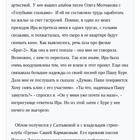
артисткой. У нее вышел альбом песен Олега Молчанова с
«Голубыми глазками». И ей не составляло труда заработать
на жилье за счет гастролей. Помню, в один из моих
приходов Ира встретила меня в одних трусах, с голыми
сиськами, и похвасталась, что скоро в ее квартире будут
снимать кино. Как выяснилось, речь шла про фильм
«Брат-2». Как она в него попала – она мне не говорила.
Возможно, с кем-то переспала. Так или иначе, Ира была
очень воодушевлена тем, что ее взяли в этот проект. Еще она
связывала большие надежды со своей песней про Пашу Буре.
Дала мне ее послушать и сказала: «Думаю, Паше понравится.
Хочу снять клип с его участием». «Ты что, надеешься Пашу
замутить?» - спросил я. «Он у меня уже почти на мази», -
интригующе ответила Ира. Но из этой затеи с Буре у нее
ничего не выгорело.
Облом получился у Салтыковой и с владельцем стрип-
клуба «Грезы» Сашей Кармановым. Его прежняя пассия