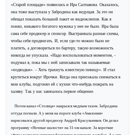
«Старой площади» появилась и Ира Салтыкова. Оказалось,
она тоже выступала у Забродина как ведущая. За это он
обещал показать большой пакет ее видеоклипов. Как я
понял, никакого богатого мужика у нее не было. Ира была
сама себе продюсер и спонсор. Выстраивала разные схемы,
чтобы себя продвигать. И, если где-то можно было не
платить, а договориться по бартеру, такую возможность
никогда не упускала. «Надо воспользоваться моментом, -
подумал я, пока мы с ней записывали так называемые
«подводки». – Хоть трахнуть известную певицу». И стал
крутиться вокруг Ирочки. Когда она приезжала сниматься в
мои клубы, подгонял ей с кухни что-нибудь пожрать на
халяву. Так у нас завязалось первое общение.
Потом канал «Столица» накрылся медным тазом. Забродина
оттуда погнали. А у меня на пороге клуба «Амазония»
нарисовался другой продюсер Андрей Красульников. Он делал
программу «Ночные шалости» на 31-ом канале. За короткие
эфиры разводил артистов бесплатно выступать в клубах. А с арт-