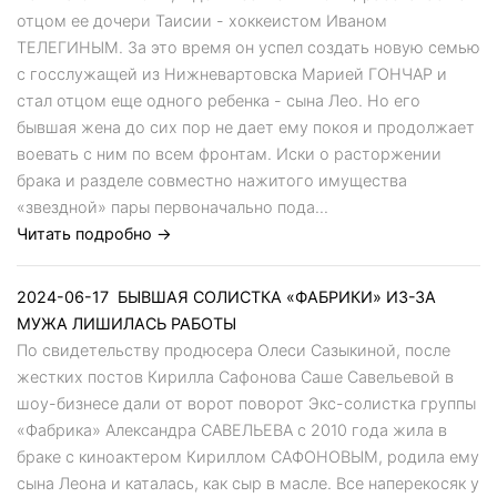
отцом ее дочери Таисии - хоккеистом Иваном
ТЕЛЕГИНЫМ. За это время он успел создать новую семью
с госслужащей из Нижневартовска Марией ГОНЧАР и
стал отцом еще одного ребенка - сына Лео. Но его
бывшая жена до сих пор не дает ему покоя и продолжает
воевать с ним по всем фронтам. Иски о расторжении
брака и разделе совместно нажитого имущества
«звездной» пары первоначально пода...
Читать подробно →
2024-06-17
БЫВШАЯ СОЛИСТКА «ФАБРИКИ» ИЗ-ЗА
МУЖА ЛИШИЛАСЬ РАБОТЫ
По свидетельству продюсера Олеси Сазыкиной, после
жестких постов Кирилла Сафонова Саше Савельевой в
шоу-бизнесе дали от ворот поворот Экс-солистка группы
«Фабрика» Александра САВЕЛЬЕВА с 2010 года жила в
браке с киноактером Кириллом САФОНОВЫМ, родила ему
сына Леона и каталась, как сыр в масле. Все наперекосяк у