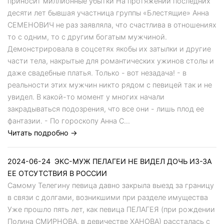
приносит миллионные убытки На протяжении последних
десяти лет бывшая участница группы «Блестящие» Анна
СЕМЕНОВИЧ не раз заявляла, что счастлива в отношениях
то с одним, то с другим богатым мужчиной.
Демонстрировала в соцсетях якобы их затылки и другие
части тела, накрытые для романтических ужинов столы и
даже свадебные платья. Только - вот незадача! - в
реальности этих мужчин никто рядом с певицей так и не
увидел. В какой-то момент у многих начали
закрадываться подозрения, что все они - лишь плод ее
фантазии. - По гороскопу Анна С...
Читать подробно →
2024-06-24
ЭКС-МУЖ ПЕЛАГЕИ НЕ ВИДЕЛ ДОЧЬ ИЗ-ЗА
ЕЕ ОТСУТСТВИЯ В РОССИИ
Самому Телегину певица давно закрыла выезд за границу
в связи с долгами, возникшими при разделе имущества
Уже прошло пять лет, как певица ПЕЛАГЕЯ (при рождении
Полина СМИРНОВА, в девичестве ХАНОВА) рассталась с