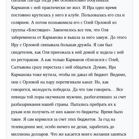
Наталья Лагода тогда уже основательно побухивала.
Карманов с ней практически не жил. И Ира одно время
постоянно крутилась у него в клубе. Пользовалась его спа и
солярием. А потом познакомила его с Олей Орловой из
группы «Блестящие». Закончилось все тем, что Оля
забеременела от Карманова и вышла за него замуж. До этого
Иру с Орловой связывала большая дружба. Я сам был
свидетелем, как Оля приезжала к ней домой и ходила с ней
по ресторанам. А как только Карманов сблизился с Олей,
Салтыкова сразу перестала с ней общаться. Думаю, Ира
Карманова тоже мутила, чтобы он давал ей бюджет. Видимо,
они с Орловой на пару перетягивали канат. Но, как
говорится, молодость победила. Да что там говорить… Все
певицы той поры окучивали мужчин, разбогатевших за счет
разбазаривания нашей страны. Пытались прибрать их к
рукам или получить от них какие-то бюджеты. Время было
такое. Я сам кормился за счет этих бюджетов. За год на
телевидении мог, особо ничего не делая, заработать до
миллиона долларов. Что же касается моего желания заняться