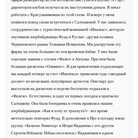
директоров клубов получал за их выступления деньги. Я начал
работать с Красульниковым по этой схеме. И вскоре у меня
появился повод снова встретиться с Салтыковой. У нас завязалось
сотрудничество с туристической компанией «Иналекс», которую
окучивали азербайджанцы Фуад и Руслан - друзья хозяина
Черкизовского рынка Тельмана Исмаилова. Мы раскрутили эту
фирму на очень большие по тем временам бабки. У них были
хорошие завязки с отелем «Фалез» в Анталье. При нем была
большая дискотека «Олимпос». И для привлечения отдыхающих
мы каждый четверг за счет «Иналекса» привозили туда «звездный
десант» из нескольких популярных артистов. Они пару раз
выступали на дискотеке и неделю бесплатно отдыхали в
«Фалезе». Естественно, в одну из первых поездок я пригласил
Салтыкову. Она была блондинка и очень нравилась нашим
азербайджанцам. «Как я хочу ее трахнуть!» - все время
мечтательно повторял Фуад. В дополнение к Ире в поездку взяли
группу «Балаган Лимитед» и Игоря Наджиева с его другом
Сергеем Избашем. Избаш поселился с Наджиевым в одном