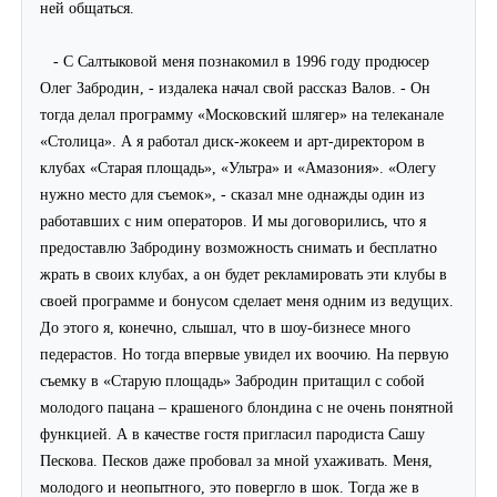
ней общаться.
- С Салтыковой меня познакомил в 1996 году продюсер
Олег Забродин, - издалека начал свой рассказ Валов. - Он
тогда делал программу «Московский шлягер» на телеканале
«Столица». А я работал диск-жокеем и арт-директором в
клубах «Старая площадь», «Ультра» и «Амазония». «Олегу
нужно место для съемок», - сказал мне однажды один из
работавших с ним операторов. И мы договорились, что я
предоставлю Забродину возможность снимать и бесплатно
жрать в своих клубах, а он будет рекламировать эти клубы в
своей программе и бонусом сделает меня одним из ведущих.
До этого я, конечно, слышал, что в шоу-бизнесе много
педерастов. Но тогда впервые увидел их воочию. На первую
съемку в «Старую площадь» Забродин притащил с собой
молодого пацана – крашеного блондина с не очень понятной
функцией. А в качестве гостя пригласил пародиста Сашу
Пескова. Песков даже пробовал за мной ухаживать. Меня,
молодого и неопытного, это повергло в шок. Тогда же в