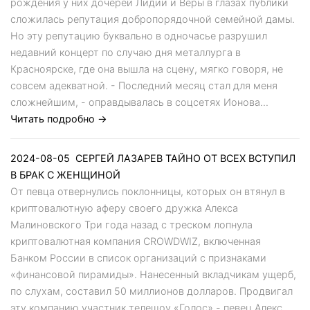
рождения у них дочерей Лидии и Веры в глазах публики
сложилась репутация добропорядочной семейной дамы.
Но эту репутацию буквально в одночасье разрушил
недавний концерт по случаю дня металлурга в
Красноярске, где она вышла на сцену, мягко говоря, не
совсем адекватной. - Последний месяц стал для меня
сложнейшим, - оправдывалась в соцсетях Ионова...
Читать подробно →
2024-08-05
СЕРГЕЙ ЛАЗАРЕВ ТАЙНО ОТ ВСЕХ ВСТУПИЛ
В БРАК С ЖЕНЩИНОЙ
От певца отвернулись поклонницы, которых он втянул в
криптовалютную аферу своего дружка Алекса
Малиновского Три года назад с треском лопнула
криптовалютная компания CROWDWIZ, включенная
Банком России в список организаций с признаками
«финансовой пирамиды». Нанесенный вкладчикам ущерб,
по слухам, составил 50 миллионов долларов. Продвигал
эту компанию участник телешоу «Голос» - певец Алекс