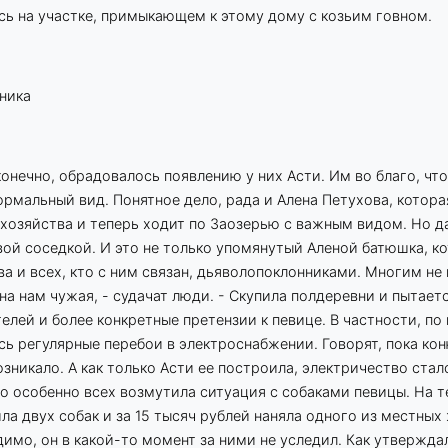
сь на участке, примыкающем к этому дому с козьим говном.
ника
онечно, обрадовалось появлению у них Асти. Им во благо, что
ормальный вид. Понятное дело, рада и Алена Петухова, котора
 хозяйства и теперь ходит по Заозерью с важным видом. Но да
ой соседкой. И это не только упомянутый Аленой батюшка, к
ва и всех, кто с ним связан, дьяволопоклонниками. Многим не 
на нам чужая, - судачат люди. - Скупила полдеревни и пытает
елей и более конкретные претензии к певице. В частности, по
сь регулярные перебои в электроснабжении. Говорят, пока ко
озникало. А как только Асти ее построила, электричество ста
Но особенно всех возмутила ситуация с собаками певицы. На 
ла двух собак и за 15 тысяч рублей наняла одного из местных
димо, он в какой-то момент за ними не уследил. Как утвержда