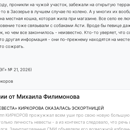
оду, проникли на чужой участок, забежали на открытую терра
то в Заозерье в лучшем случае по колено. А у многих их вооб
на местная кошка, которая жила при магазине. Все село ее лю
овение тоже связывали с собаками Асти. Вроде бы певице да
, но чем все закончилось - неизвестно. Кто-то уверяет, что с
о-то другая информация - они по-прежнему находятся на мест
-то сожрать.
Г» № 21, 2026)
ркоров
ии от Михаила Филимонова
ВЕСТА» КИРКОРОВА ОКАЗАЛАСЬ ЭСКОРТНИЦЕЙ
ипп КИРКОРОВ прожужжал всем уши про свою новую большую л
олько личность невесты - а из контекста следовало, что речь
ался. Заинтригованные СМИ объявляли его возможной избранн