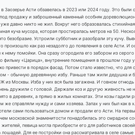
 Заозерье Асти обзавелась в 2023 или 2024 году. Это были с
 под продажу и заброшенный каменный особняк дореволюцио
е уже давно никто не жил. Вокруг него образовалась стихийная
ная куча мусора, которая простиралась метров на 50. Нескол
это безобразие. Устроили субботник и разобрали эту кучу. Выв
о произошло как раз незадолго до появления в селе Асти. И о
 к нему помойки. Она сразу огородила его забором из серого
 по фильму «Царица», внутренние помещения в прошлом году 
ко привести в порядок фасад. Потом стало известно, что для 
дом - обычную деревянную избу. Раньше там жили дедушка и 
Ж из Москвы. Изба у них вся была загажена. И говном отнюдь
очень дружили с головой. Держали коз и другую живность не
нято в деревнях, а прямо в жилых комнатах. Эти козы гадили 
м же справляли нужду и сами хозяева. Запах у них был как в х
отели сами пользоваться домом и продали его Асти. На первый
зачем московской знаменитости понадобилась это смрадное с
жителей, певица могла приобрести его для работников своей
 лошадей. Для ее постройки она рассматривала в селе самые 