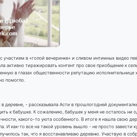
с участием в «голой вечеринке» и сливом интимных видео пе
ла активно тиражировать контент про свое приобщение к сел
енную в глазах общественности репутацию исполнительнице 
но помогло.
 в деревне, - рассказывала Асти в прошлогодней документалк
дить к бабушке. К сожалению, бабушек у меня не осталось ни о
ичности, какого-то уюта особенного. В итоге я нашла свою д
. И как-то все на такой уровень вышло - не просто завести к
олучилось так, что я восстанавливаю деревню. Участвую в соб