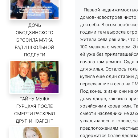
Первой недвижимостью в
домов-новостроев чисто
для себя. В этом особняк
ДОЧЬ
годами там выросла огром
ОБОДЗИНСКОГО
жители села решили, что 
БРОСИЛА МУЖА
100 мешков с мусором. Эт
РАДИ ШКОЛЬНОЙ
ей уже без прилагавшейся
ПОДРУГИ
начала там ремонт. Судя
для жилья. Осталось толь
купила еще один старый 
переехавшие в село на ПМ
Под конец жизни они не 
дому дворе, как было при
ТАЙНУ МУЖА
хозяйскими кроватями. Та
ГУРЦКАЯ ПОСЛЕ
смерти наследники не зах
СМЕРТИ РАСКРЫЛ
укладывалось в голове, 
ДРУГ-ИНОАГЕНТ
предположениям местных 
содержатся более десятка