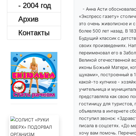
- 2004 год
- Анна Асти обосновалас
«Экспресс газету» столич
Архив
это очень живописное и 
более 500 лет назад. В 1
Контакты
Будущий классик с детств
своих произведениях. На
переименовал его в Забол
Великой отечественной во
иконы Божьей Матери, ко
щуками», построенный в 
какой-то купчихе - хозяйк
учительница и муниципаль
представляла как свою по
гостиницу для туристов, 
объявляла в интернете с
поступил звонок: «Здравс
писала в соцсетях. «До м
хочу вам помочь. Перечи