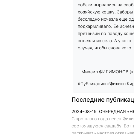
собаки вырвались на своб
хозяйскую кошку. Заборы-
бесследно исчезла еще од
подкармливало. Ее исчезн
претензии по поводу кошек
вывезли из села. А у ког
случая, чтобы снова кого
Михаил ФИЛИМОНОВ («Э
#Публикации
#Филипп Ки
Последние публикац
2024-08-19
ОЧЕРЕДНАЯ «НЕ
С прошлого года певец Фил
состоявшуюся свадьбу. Вот т
раскрывать наотрез отказыв