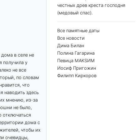
честных древ креста господня
(медовый спас).
Все памятные даты
Все новости
Дима Билан
Полина Гагарина
 дома в селе не
Певица МАКSИМ
я получила у
Иосиф Пригожин
леко не все
Филипп Киркоров
оторый, по словам
нравится, что
ся наводить здесь
 их мнению, из-за
нюшни не было,
ло отключаться
территории дома с
 жителей, чтобы их
ли очевидцы,