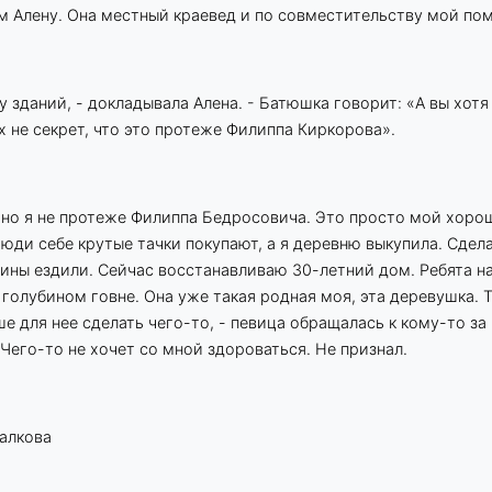
м Алену. Она местный краевед и по совместительству мой по
у зданий, - докладывала Алена. - Батюшка говорит: «А вы хотя
х не секрет, что это протеже Филиппа Киркорова».
, но я не протеже Филиппа Бедросовича. Это просто мой хорош
Люди себе крутые тачки покупают, а я деревню выкупила. Сдел
ины ездили. Сейчас восстанавливаю 30-летний дом. Ребята н
 голубином говне. Она уже такая родная моя, эта деревушка. Т
е для нее сделать чего-то, - певица обращалась к кому-то за 
 Чего-то не хочет со мной здороваться. Не признал.
алкова