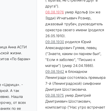
("Братва, не стреляйте друг в
друга").
08.08.1976
умер Адольф (он же
Эдди) Игнатьевич Рознер,
джазовый трубач, руководитель
оркестра своего имени (родился
26.05.1910).
09.08.1930
родился Юрий
вица Анна АСТИ
Александрович Гуляев, певец
ьской жизни.
("Знаете, каким он парнем был",
хитов «По барам»
"Если я заболею", "Письмо к
матери") (умер 24.04.1986).
09.08.1942
в блокадном
Ленинграде состоялась премьера
7-й (Ленинградской) симфонии
е «Царица». -
Дмитрия Шостаковича.
дной. А так
09.08.1975
умер Дмитрий
еревню. Нашла
Дмитриевич Шостакович,
урочку, от всех
композитор ("Нас утро встречает
раниях по ее