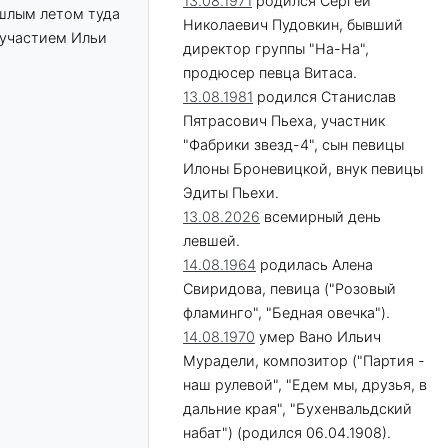
13.08.1971
родился Сергей
ошлым летом туда
Николаевич Пудовкин, бывший
 участием Ильи
директор группы "На-На",
продюсер певца Витаса.
13.08.1981
родился Станислав
Пятрасович Пьеха, участник
"Фабрики звезд-4", сын певицы
Илоны Броневицкой, внук певицы
Эдиты Пьехи.
13.08.2026
всемирный день
левшей.
14.08.1964
родилась Алена
Свиридова, певица ("Розовый
фламинго", "Бедная овечка").
14.08.1970
умер Вано Ильич
Мурадели, композитор ("Партия -
наш рулевой", "Едем мы, друзья, в
дальние края", "Бухенвальдский
набат") (родился 06.04.1908).