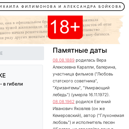
МИХАИЛА ФИЛИМОНОВА И АЛЕКСАНДРА БОЙКОВА
Памятные даты
КЕ
08.08.1889
родилась Вера
Алексеевна Каралли, балерина,
участница фильмов ("Любовь
КЕ
статского советника",
- в гибели
"Хризантемы", "Умирающий
лебедь") (умерла 16.11.1972).
08.08.1962
родился Евгений
Иванович Яковлев (он же
Кемеровский), автор ("Глухонемая
любовь") и исполнитель песен