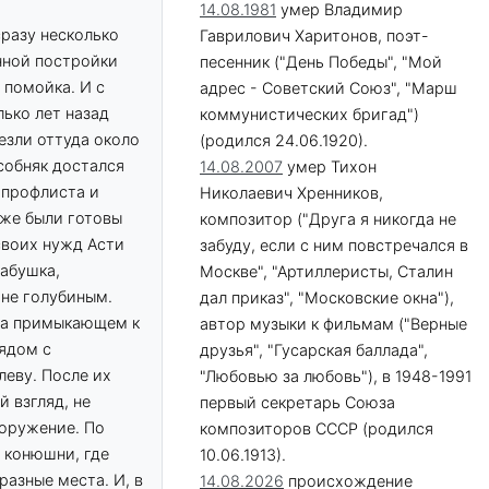
14.08.1981
умер Владимир
разу несколько
Гаврилович Харитонов, поэт-
нной постройки
песенник ("День Победы", "Мой
 помойка. И с
адрес - Советский Союз", "Марш
ько лет назад
коммунистических бригад")
езли оттуда около
(родился 24.06.1920).
собняк достался
14.08.2007
умер Тихон
 профлиста и
Николаевич Хренников,
уже были готовы
композитор ("Друга я никогда не
своих нужд Асти
забуду, если с ним повстречался в
бабушка,
Москве", "Артиллеристы, Сталин
 не голубиным.
дал приказ", "Московские окна"),
 на примыкающем к
автор музыки к фильмам ("Верные
рядом с
друзья", "Гусарская баллада",
леву. После их
"Любовью за любовь"), в 1948-1991
 взгляд, не
первый секретарь Союза
ооружение. По
композиторов СССР (родился
 конюшни, где
10.06.1913).
разные места. И, в
14.08.2026
происхождение