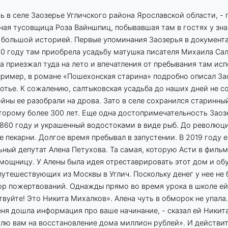
ь в селе Заозерье Угличского района Ярославской области, -
ная тусовщица Роза Вайншпиц, побывавшая там в гостях у зн
с большой историей. Первые упоминания Заозерья в документ
830 году там приобрела усадьбу матушка писателя Михаила С
а приезжал туда на лето и впечатления от пребывания там ис
пример, в романе «Пошехонская старина» подробно описал За
отье. К сожалению, салтыковская усадьба до наших дней не с
йны ее разобрали на дрова. Зато в селе сохранился старинны
торому более 300 лет. Еще одна достопримечательность Заоз
1860 году и украшенный водостоками в виде рыб. До революц
е пекарни. Долгое время пребывал в запустении. В 2019 году 
ный депутат Алена Петухова. Та самая, которую Асти в филь
мощницу. У Алены была идея отреставрировать этот дом и об
путешествующих из Москвы в Углич. Поскольку денег у нее не 
бор пожертвований. Однажды прямо во время урока в школе ей
твуйте! Это Никита Михалков». Алена чуть в обморок не упала
еня дошла информация про ваше начинание, - сказал ей Никита
слю вам на восстановление дома миллион рублей». И действи