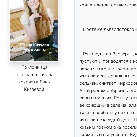
конце концов, остановила
Протеже дьяволопоклон
Руководство Заозерья, к
пустуют и приводятся в н
Поклонница
певицы ключи от всего ее
пострадала из-за
жители села довольны нов
возраста Лены
сельчан, считает Киркоро
Князевой
Асти родом с Украины. «О
свои порядки». Есть у жит
ее конюшни в селе начали
таких перебоев у них не в
чуть ли не каждый день. 
козьим говном она посели
кормить и выгуливать. Ви