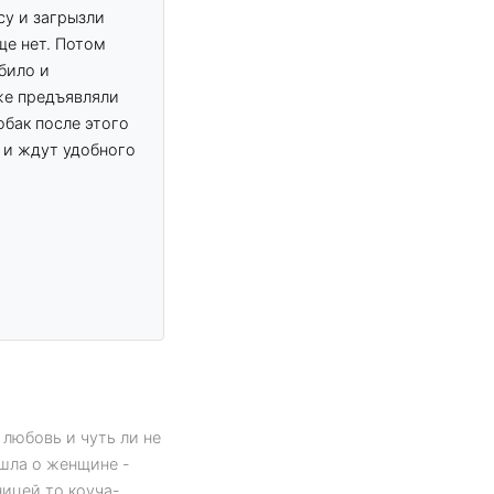
су и загрызли
ще нет. Потом
било и
же предъявляли
обак после этого
е и ждут удобного
юбовь и чуть ли не
 шла о женщине -
ицей то коуча-