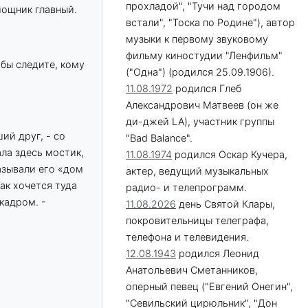
прохладой", "Тучи над городом
мощник главный.
встали", "Тоска по Родине"), автор
музыки к первому звуковому
фильму киностудии "Ленфильм"
 бы следите, кому
("Одна") (родился 25.09.1906).
11.08.1972
родился Глеб
Александрович Матвеев (он же
ди-джей LA), участник группы
ий друг, - со
"Bad Balance".
ала здесь мостик,
11.08.1974
родился Оскар Кучера,
азывали его «дом
актер, ведущий музыкальных
ак хочется туда
радио- и телепрограмм.
кадром. -
11.08.2026
день Святой Клары,
покровительницы телеграфа,
телефона и телевидения.
12.08.1943
родился Леонид
Анатольевич Сметанников,
оперный певец ("Евгений Онегин",
"Севильский цирюльник", "Дон