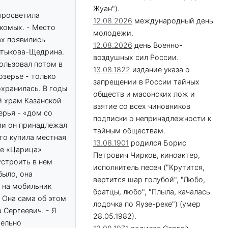
Жуан").
 просветила
12.08.2026
международный день
акомых. - Место
молодежи.
ах появились
12.08.2026
день Военно-
алтыкова-Щедрина.
воздушных сил России.
пользовал потом в
13.08.1822
издание указа о
озерье - только
запрещении в России тайных
охранилась. В годы
обществ и масонских лож и
й храм Казанской
взятие со всех чиновников
ерья - «дом со
подписки о непринадлежности к
ии он принадлежал
тайным обществам.
его купила местная
13.08.1901
родился Борис
ме «Царица»
Петрович Чирков, киноактер,
устроить в нем
исполнитель песен ("Крутится,
было, она
вертится шар голубой", "Любо,
 на мобильник
братцы, любо", "Плыла, качалась
. Она сама об этом
лодочка по Яузе-реке") (умер
 Сергеевич. - Я
28.05.1982).
тельно