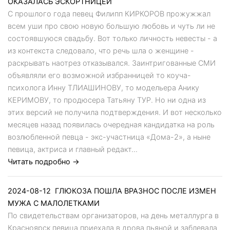
ОКАЗАЛАСЬ ЭСКОРТНИЦЕЙ
С прошлого года певец Филипп КИРКОРОВ прожужжал
всем уши про свою новую большую любовь и чуть ли не
состоявшуюся свадьбу. Вот только личность невесты - а
из контекста следовало, что речь шла о женщине -
раскрывать наотрез отказывался. Заинтригованные СМИ
объявляли его возможной избранницей то коуча-
психолога Инну ТЛИАШИНОВУ, то модельера Анику
КЕРИМОВУ, то продюсера Татьяну ТУР. Но ни одна из
этих версий не получила подтверждения. И вот несколько
месяцев назад появилась очередная кандидатка на роль
возлюбленной певца - экс-участница «Дома-2», а ныне
певица, актриса и главный редакт...
Читать подробно →
2024-08-12
ГЛЮКОЗА ПОШЛА ВРАЗНОС ПОСЛЕ ИЗМЕН
МУЖА С МАЛОЛЕТКАМИ
По свидетельствам организаторов, на день металлурга в
Красноярск певица приехала в дрова пьяной и заблевала