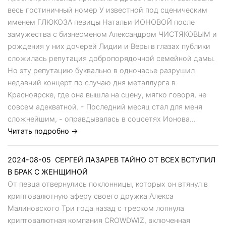
весь гостиничный номер У известной под сценическим
именем ГЛЮКОЗА певицы Натальи ИОНОВОЙ после
замужества с бизнесменом Александром ЧИСТЯКОВЫМ и
рождения у них дочерей Лидии и Веры в глазах публики
сложилась репутация добропорядочной семейной дамы.
Но эту репутацию буквально в одночасье разрушил
недавний концерт по случаю дня металлурга в
Красноярске, где она вышла на сцену, мягко говоря, не
совсем адекватной. - Последний месяц стал для меня
сложнейшим, - оправдывалась в соцсетях Ионова...
Читать подробно →
2024-08-05
СЕРГЕЙ ЛАЗАРЕВ ТАЙНО ОТ ВСЕХ ВСТУПИЛ
В БРАК С ЖЕНЩИНОЙ
От певца отвернулись поклонницы, которых он втянул в
криптовалютную аферу своего дружка Алекса
Малиновского Три года назад с треском лопнула
криптовалютная компания CROWDWIZ, включенная