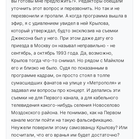
вы готовы мне предложить?». Редакторы обещали
уточнить этот вопрос и перезвонить. Но так и не
перезвонили и пропали. А когда программа вышла в
эфир, я с удивлением увидел в ней Крылова,
который утверждал, будто эксклюзив на съемки
Джексона был у него. При этом даже дату его
приезда в Москву он называл неправильно - не
сентябрь, а октябрь 1993 года. Да, возможно,
Крылов тогда что-то снимал. Но рядом с Майклом
его и близко не было. Судя по показанным в
программе кадрам, он просто стоял в толпе
сумасшедших фанатов на улице у «Метрополя» и
задавал им вопросы про концерт. И делались эти
съемки не для Первого канала, а для кабельного
телевидения какого-нибудь селения Новоселово
Моздокского района. Не понимаю, как на Первом
канале могли пойти на такую фальсификацию.
Неужели поверили этому самозванцу Крылову? Или
посчитали, что его вранья им будет достаточно?