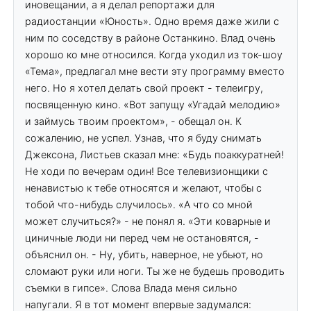
иновещании, а я делал репортажи для
радиостанции «Юность». Одно время даже жили с
ним по соседству в районе Останкино. Влад очень
хорошо ко мне относился. Когда уходил из ток-шоу
«Тема», предлагал мне вести эту программу вместо
него. Но я хотел делать свой проект - телеигру,
посвященную кино. «Вот запущу «Угадай мелодию»
и займусь твоим проектом», - обещал он. К
сожалению, не успел. Узнав, что я буду снимать
Джексона, Листьев сказал мне: «Будь поаккуратней!
Не ходи по вечерам один! Все телевизионщики с
ненавистью к тебе относятся и желают, чтобы с
тобой что-нибудь случилось». «А что со мной
может случиться?» - не понял я. «Эти коварные и
циничные люди ни перед чем не остановятся, -
объяснил он. - Ну, убить, наверное, не убьют, но
сломают руки или ноги. Ты же не будешь проводить
съемки в гипсе». Слова Влада меня сильно
напугали. Я в тот момент впервые задумался: