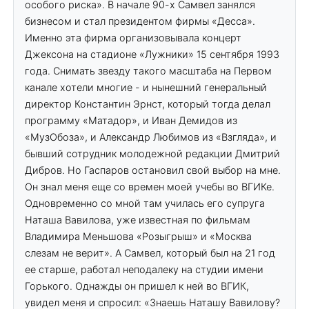
особого риска». В начале 90-х Самвел занялся
бизнесом и стал президентом фирмы «Десса».
Именно эта фирма организовывала концерт
Джексона на стадионе «Лужники» 15 сентября 1993
года. Снимать звезду такого масштаба на Первом
канале хотели многие - и нынешний генеральный
директор Константин Эрнст, который тогда делал
программу «Матадор», и Иван Демидов из
«МузОбоза», и Александр Любимов из «Взгляда», и
бывший сотрудник молодежной редакции Дмитрий
Дибров. Но Гаспаров остановил свой выбор на мне.
Он знал меня еще со времен моей учебы во ВГИКе.
Одновременно со мной там училась его супруга
Наташа Вавилова, уже известная по фильмам
Владимира Меньшова «Розыгрыш» и «Москва
слезам не верит». А Самвел, который был на 21 год
ее старше, работал неподалеку на студии имени
Горького. Однажды он пришел к ней во ВГИК,
увидел меня и спросил: «Знаешь Наташу Вавилову?