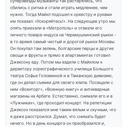
суперзвезды музыканты так растерялись, что
сбились с ритма и стали играть медленнее, чем
нужно. Тогда Майкл подошел к оркестру и руками
им показал: «Ускоряйтесь!». На следующее утро мы
опять приехали в «Метрополь» и отвезли его
личного повара-индуса на Черемушкинский рынок -
в то время самый чистый и дорогой рынок Москвы.
Он покупал там зелень, болгарские перцы и другие
овощи и фрукты и прямо в апартаментах готовил
Джексону еду. Потом мы ездили с Майклом к
директору хореографического училища Большого
театра Софье Головкиной и в Таманскую дивизию,
где он делал съемки для своего клипа. Посещали с
ним «Военторг», «Военную книгу» и антикварные
магазины на Арбате. Естественно, снимали его и в
«Лужниках», где проходил концерт. На репетиции
Джексон показался мне таким вялым и скучным, что
я даже расстроился. Думал, что снимать будет
нечего. Но в день концерта он преобразился и,