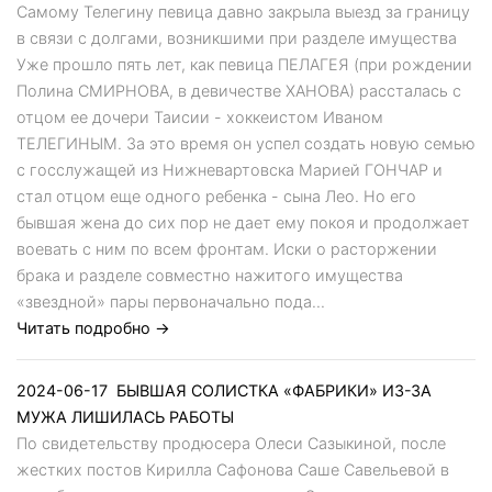
Самому Телегину певица давно закрыла выезд за границу
в связи с долгами, возникшими при разделе имущества
Уже прошло пять лет, как певица ПЕЛАГЕЯ (при рождении
Полина СМИРНОВА, в девичестве ХАНОВА) рассталась с
отцом ее дочери Таисии - хоккеистом Иваном
ТЕЛЕГИНЫМ. За это время он успел создать новую семью
с госслужащей из Нижневартовска Марией ГОНЧАР и
стал отцом еще одного ребенка - сына Лео. Но его
бывшая жена до сих пор не дает ему покоя и продолжает
воевать с ним по всем фронтам. Иски о расторжении
брака и разделе совместно нажитого имущества
«звездной» пары первоначально пода...
Читать подробно →
2024-06-17
БЫВШАЯ СОЛИСТКА «ФАБРИКИ» ИЗ-ЗА
МУЖА ЛИШИЛАСЬ РАБОТЫ
По свидетельству продюсера Олеси Сазыкиной, после
жестких постов Кирилла Сафонова Саше Савельевой в