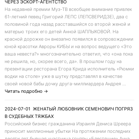
ЧЕРЕЗ ЭСКОРТ-АГЕНТСТВО
На недавней премии Муз-ТВ всеобщее внимание привлек
61-летний певец Григорий ЛЕПС (ЛЕПСВЕРИДЗЕ), два с
половиной года назад расставшийся со второй женой и
матерью троих его детей Анной ШАПЛЫКОВОЙ. На
красной дорожке он внезапно появился в сопровождении
юной красотки Авроры КИБЫ и на вопрос ведущего «Это
ваша невеста?» многозначительно ответил, что «она пока
не решила, но, скорее всего, да». В прошлом году на
презентации ресторана Егора Крида исполнитель «Рюмки
водки на столе» уже в шутку представлял в качестве
своей новой бабы дочку друга-миллиардера Андрея ...
Читать подробно →
2024-07-01
ЖЕНАТЫЙ ЛЮБОВНИК СЕМЕНОВИЧ ПОГРЯЗ
В СУДЕБНЫХ ТЯЖБАХ
Российский бизнес гражданина Израиля Дениса Шреера
приносит миллионные убытки На протяжении последних
десяти лет бывшая участница группы «Блестящие» Анна