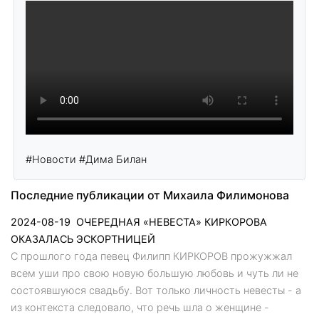
#Новости
#Дима Билан
Последние публикации от Михаила Филимонова
2024-08-19
ОЧЕРЕДНАЯ «НЕВЕСТА» КИРКОРОВА
ОКАЗАЛАСЬ ЭСКОРТНИЦЕЙ
С прошлого года певец Филипп КИРКОРОВ прожужжал
всем уши про свою новую большую любовь и чуть ли не
состоявшуюся свадьбу. Вот только личность невесты - а
из контекста следовало, что речь шла о женщине -