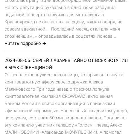
сложилась репутация добропорядочной семейной дамы.
Но эту репутацию буквально в одночасье разрушил
недавний концерт по случаю дня металлурга в
Красноярске, где она вышла на сцену, мягко говоря, не
совсем адекватной. - Последний месяц стал для меня
сложнейшим, - оправдывалась в соцсетях Ионова...
Читать подробно →
2024-08-05
СЕРГЕЙ ЛАЗАРЕВ ТАЙНО ОТ ВСЕХ ВСТУПИЛ
В БРАК С ЖЕНЩИНОЙ
От певца отвернулись поклонницы, которых он втянул в
криптовалютную аферу своего дружка Алекса
Малиновского Три года назад с треском лопнула
криптовалютная компания CROWDWIZ, включенная
Банком России в список организаций с признаками
«финансовой пирамиды». Нанесенный вкладчикам ущерб,
по слухам, составил 50 миллионов долларов. Продвигал
эту компанию участник телешоу «Голос» - певец Алекс
МАЛИНОВСКИЙ (Александр МОЧУЛЬСКИЙ). А помогал