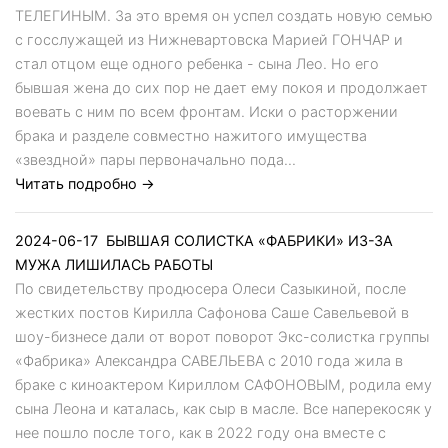
ТЕЛЕГИНЫМ. За это время он успел создать новую семью
с госслужащей из Нижневартовска Марией ГОНЧАР и
стал отцом еще одного ребенка - сына Лео. Но его
бывшая жена до сих пор не дает ему покоя и продолжает
воевать с ним по всем фронтам. Иски о расторжении
брака и разделе совместно нажитого имущества
«звездной» пары первоначально пода...
Читать подробно →
2024-06-17
БЫВШАЯ СОЛИСТКА «ФАБРИКИ» ИЗ-ЗА
МУЖА ЛИШИЛАСЬ РАБОТЫ
По свидетельству продюсера Олеси Сазыкиной, после
жестких постов Кирилла Сафонова Саше Савельевой в
шоу-бизнесе дали от ворот поворот Экс-солистка группы
«Фабрика» Александра САВЕЛЬЕВА с 2010 года жила в
браке с киноактером Кириллом САФОНОВЫМ, родила ему
сына Леона и каталась, как сыр в масле. Все наперекосяк у
нее пошло после того, как в 2022 году она вместе с