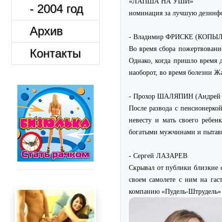
«ЛАПША НА УШИ»
- 2004 год
номинация за лучшую дезин
Архив
- Владимир ФРИСКЕ (КОПЫ
Во время сбора пожертвовани
Контакты
Однако, когда пришло время д
наоборот, во время болезни 
- Прохор ШАЛЯПИН (Андре
После развода с пенсионерк
невесту и мать своего ребе
богатыми мужчинами и пытав
- Сергей ЛАЗАРЕВ
Скрывал от публики близкие 
своем самолете с ним на гас
компанию «Пудель-Штрудель» п