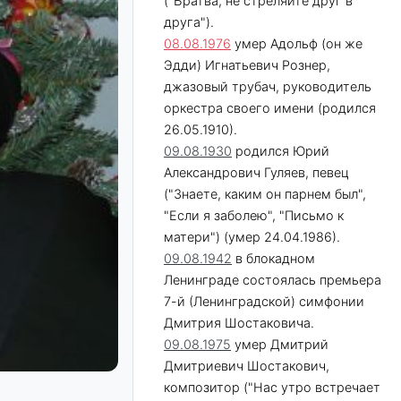
("Братва, не стреляйте друг в
друга").
08.08.1976
умер Адольф (он же
Эдди) Игнатьевич Рознер,
джазовый трубач, руководитель
оркестра своего имени (родился
26.05.1910).
09.08.1930
родился Юрий
Александрович Гуляев, певец
("Знаете, каким он парнем был",
"Если я заболею", "Письмо к
матери") (умер 24.04.1986).
09.08.1942
в блокадном
Ленинграде состоялась премьера
7-й (Ленинградской) симфонии
Дмитрия Шостаковича.
09.08.1975
умер Дмитрий
Дмитриевич Шостакович,
композитор ("Нас утро встречает