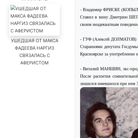
- Владимир ФРИСКЕ (КОПЫ
Ставил в вину Дмитрию ШЕПЕЛ
своим неадекватным поведение
- ГУФ (Алексей ДОЛМАТОВ) 
УШЕДШАЯ ОТ МАКСА
Стараниями депутата Госду
ФАДЕЕВА НАРГИЗ
Красноярске за употребление 
СВЯЗАЛАСЬ С
АФЕРИСТОМ
- Виталий МАНШИН, экс-пр
После распития сомнительно
лишился имевшихся при нем 30