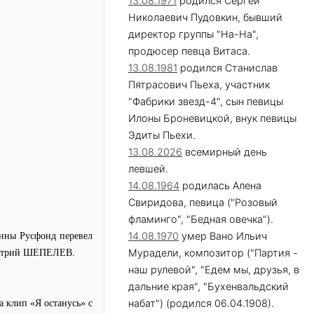
13.08.1971
родился Сергей
Николаевич Пудовкин, бывший
директор группы "На-На",
продюсер певца Витаса.
13.08.1981
родился Станислав
Пятрасович Пьеха, участник
"Фабрики звезд-4", сын певицы
Илоны Броневицкой, внук певицы
Эдиты Пьехи.
13.08.2026
всемирный день
левшей.
14.08.1964
родилась Алена
Свиридова, певица ("Розовый
фламинго", "Бедная овечка").
14.08.1970
умер Вано Ильич
анны Русфонд перевел
Мурадели, композитор ("Партия -
Дмитрий ШЕПЕЛЕВ.
наш рулевой", "Едем мы, друзья, в
дальние края", "Бухенвальдский
набат") (родился 06.04.1908).
клип «Я останусь» с