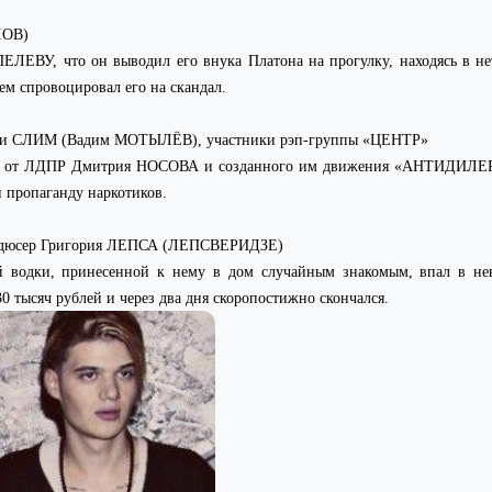
ЛОВ)
ЕВУ, что он выводил его внука Платона на прогулку, находясь в не
м спровоцировал его на скандал.
и СЛИМ (Вадим МОТЫЛЁВ), участники рэп-группы «ЦЕНТР»
мы от ЛДПР Дмитрия НОСОВА и созданного им движения «АНТИДИЛЕР
и пропаганду наркотиков.
одюсер Григория ЛЕПСА (ЛЕПСВЕРИДЗЕ)
й водки, принесенной к нему в дом случайным знакомым, впал в нев
 тысяч рублей и через два дня скоропостижно скончался.