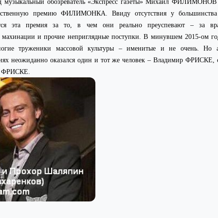
яд музыкальный обозреватель «Экспресс газеты» Михаил ФИЛИМОНОВ 
собственную премию ФИЛИМОНКА. Ввиду отсутствия у большинства
тся эта премия за то, в чем они реально преуспевают – за вран
е махинации и прочие неприглядные поступки. В минувшем 2015-ом
многие труженики массовой культуры – именитые и не очень. Но 
иях неожиданно оказался один и тот же человек – Владимир ФРИСКЕ, 
ы ФРИСКЕ.