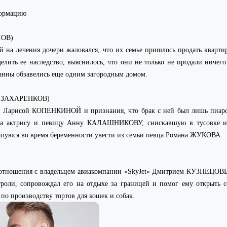
формацию
ЛОВ)
й на лечения дочери жаловался, что их семье пришлось продать кварти
елить ее наследство, выяснилось, что они не только не продали ничего
Жанны обзавелись еще одним загородным домом.
й ЗАХАРЕНКОВ)
ой Ларисой КОПЕНКИНОЙ и признания, что брак с ней был лишь пиаро
нка актрису и певицу Анну КАЛАШНИКОВУ, снискавшую в тусовке из
шуюся во время беременности увести из семьи певца Романа ЖУКОВА.
отношения с владельцем авиакомпании «
SkyJet
» Дмитрием КУЗНЕЦОВЫМ
троли, сопровождал его на отдыхе за границей и помог ему открыть 
о производству тортов для кошек и собак.