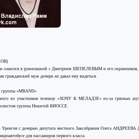
ЛОВ)
ями сошелся в рукопашной с Дмитрием ШЕПЕЛЕВЫМ и его охранником, п
рым гражданский муж дочери не давал ему видеться.
 группы «
MBAND
»
одного из участников телешоу «ХОЧУ К МЕЛАДЗЕ» из-за грязных шу
 солистом группы Никитой КИОССЕ.
го Уренгоя с дочерью депутата местного Заксобрания Олега АНДРЕЕВ
икроавтобусе для пассажиров первого класса.