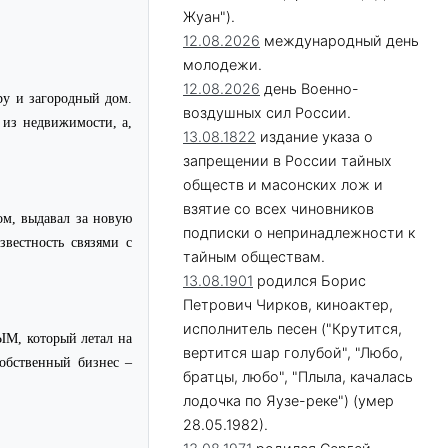
Жуан").
12.08.2026
международный день
молодежи.
12.08.2026
день Военно-
ру и загородный дом.
воздушных сил России.
 из недвижимости, а,
13.08.1822
издание указа о
запрещении в России тайных
обществ и масонских лож и
взятие со всех чиновников
м, выдавал за новую
подписки о непринадлежности к
вестность связями с
тайным обществам.
13.08.1901
родился Борис
Петрович Чирков, киноактер,
исполнитель песен ("Крутится,
, который летал на
вертится шар голубой", "Любо,
собственный бизнес –
братцы, любо", "Плыла, качалась
лодочка по Яузе-реке") (умер
28.05.1982).