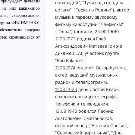
присуждает деятелям
прохладой", "Тучи над городом
 из них каких-либо
встали", "Тоска по Родине"), автор
ье, сквернословие,
музыки к первому звуковому
 году на ФИЛИМОНКУ,
фильму киностудии "Ленфильм"
абсолютным лидером
("Одна") (родился 25.09.1906).
отец скончавшейся от
11.08.1972
родился Глеб
Александрович Матвеев (он же
ди-джей LA), участник группы
"Bad Balance".
11.08.1974
родился Оскар Кучера,
актер, ведущий музыкальных
радио- и телепрограмм.
11.08.2026
день Святой Клары,
покровительницы телеграфа,
телефона и телевидения.
12.08.1943
родился Леонид
Анатольевич Сметанников,
оперный певец ("Евгений Онегин",
"Севильский цирюльник", "Дон