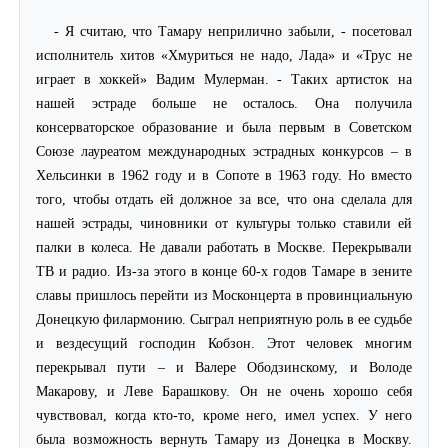
- Я считаю, что Тамару неприлично забыли, - посетовал
исполнитель хитов «Хмуриться не надо, Лада» и «Трус не
играет в хоккей» Вадим Мулерман. - Таких артисток на
нашей эстраде больше не осталось. Она получила
консерваторское образование и была первым в Советском
Союзе лауреатом международных эстрадных конкурсов – в
Хельсинки в 1962 году и в Сопоте в 1963 году. Но вместо
того, чтобы отдать ей должное за все, что она сделала для
нашей эстрады, чиновники от культуры только ставили ей
палки в колеса. Не давали работать в Москве. Перекрывали
ТВ и радио. Из-за этого в конце 60-х годов Тамаре в зените
славы пришлось перейти из Москонцерта в провинциальную
Донецкую филармонию. Сыграл неприятную роль в ее судьбе
и вездесущий господин Кобзон. Этот человек многим
перекрывал пути – и Валере Ободзинскому, и Володе
Макарову, и Леве Барашкову. Он не очень хорошо себя
чувствовал, когда кто-то, кроме него, имел успех. У него
была возможность вернуть Тамару из Донецка в Москву.