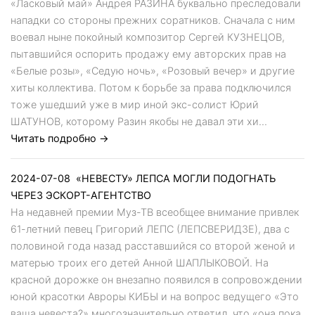
«Ласковый май» Андрея РАЗИНА буквально преследовали
нападки со стороны прежних соратников. Сначала с ним
воевал ныне покойный композитор Сергей КУЗНЕЦОВ,
пытавшийся оспорить продажу ему авторских прав на
«Белые розы», «Седую ночь», «Розовый вечер» и другие
хиты коллектива. Потом к борьбе за права подключился
тоже ушедший уже в мир иной экс-солист Юрий
ШАТУНОВ, которому Разин якобы не давал эти хи...
Читать подробно →
2024-07-08
«НЕВЕСТУ» ЛЕПСА МОГЛИ ПОДОГНАТЬ
ЧЕРЕЗ ЭСКОРТ-АГЕНТСТВО
На недавней премии Муз-ТВ всеобщее внимание привлек
61-летний певец Григорий ЛЕПС (ЛЕПСВЕРИДЗЕ), два с
половиной года назад расставшийся со второй женой и
матерью троих его детей Анной ШАПЛЫКОВОЙ. На
красной дорожке он внезапно появился в сопровождении
юной красотки Авроры КИБЫ и на вопрос ведущего «Это
ваша невеста?» многозначительно ответил, что «она пока