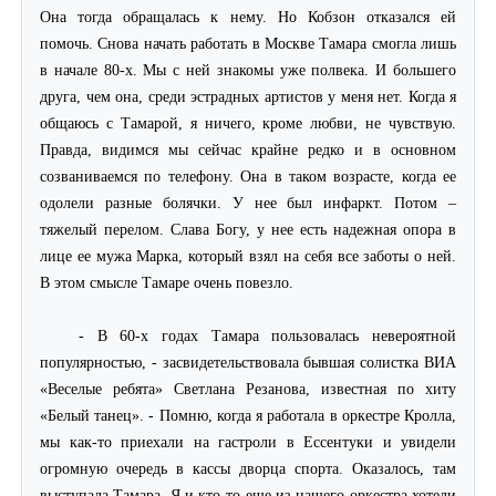
Она тогда обращалась к нему. Но Кобзон отказался ей
помочь. Снова начать работать в Москве Тамара смогла лишь
в начале 80-х. Мы с ней знакомы уже полвека. И большего
друга, чем она, среди эстрадных артистов у меня нет. Когда я
общаюсь с Тамарой, я ничего, кроме любви, не чувствую.
Правда, видимся мы сейчас крайне редко и в основном
созваниваемся по телефону. Она в таком возрасте, когда ее
одолели разные болячки. У нее был инфаркт. Потом –
тяжелый перелом. Слава Богу, у нее есть надежная опора в
лице ее мужа Марка, который взял на себя все заботы о ней.
В этом смысле Тамаре очень повезло.
- В 60-х годах Тамара пользовалась невероятной
популярностью, - засвидетельствовала бывшая солистка ВИА
«Веселые ребята» Светлана Резанова, известная по хиту
«Белый танец». - Помню, когда я работала в оркестре Кролла,
мы как-то приехали на гастроли в Ессентуки и увидели
огромную очередь в кассы дворца спорта. Оказалось, там
выступала Тамара. Я и кто-то еще из нашего оркестра хотели