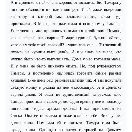
А в Донецке к ней очень хорошо относились. Без Тамары у
них не обходился ни один концерт. И ей даже выделили
квартиру, в которой мы останавливались, когда туда
приезжали. В Москве я тоже жила в основном у Тамары.
Естественно, мне пришлось заниматься хозяйством. Помню,
как я первый раз сварила Тамаре куриный бульон. «Люсь,
чего он у тебя такой горький? - удивилась она. – Ты желчный
пузырь из курицы вытащила?». А я и знать не знала, что
нужно было что-то вытаскивать. Дома у нас готовила мама.
И у меня не было никакого опыта. Но, под руководством
Тамары, я постепенно научилась готовить самые разные
кушанья. В ее доме был рыбный магазинчик. Я там покупала
свежую мойву и делала из нее малосольную. А в Донецке
варила раков. Я была не единственным человеком, кого
Тамара приютила в своем доме. Одно время у нее в подъезде
постоянно сидела хромая девочка Вика, приехавшая из
Омска. Она ее пожалела и тоже взяла к себе. Вика у нее
долго жила. Помогала ей с шитьем. Тамара сама была
рукодельница. Однажды во время гастролей на Дальнем