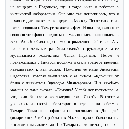
Филиппом Киркоровым. - Впервые я увидела ее в 1964 году
на концерте в Подольске, где я тогда жила и работала в
химической лаборатории. Она мне так понравилась, что я
начала ездить на все ее концерты в Москву. После одного из
них я подошла к Тамаре за автографом. И она подарила мне
свою фотографию с подписью: «Желаю счастливого полета в
жизни!». Это было в день моего рождения – 24 июля. А у
нее в тот день как раз была свадьба с руководителем ее
музыкального коллектива Леней Гариным. Потом я
познакомилась с Тамарой поближе и стала время от времени
наведываться к ней домой. Помогала ее маме Анастасии
Федоровне, которая занималась с ее сыном Андрюшей от
брака с пианистом Эдуардом Миансаровым. И в какой-то
момент ее мама сказала: «Томочка! У тебя нет костюмера. А
что, если бы твоим костюмером стала Люся?». В итоге я
уволилась из своей лаборатории и перешла на работу к
Тамаре. Тогда она официально числилась в Донецкой
филармонии. Чтобы работать в Москве, нужно было спать с
высокими начальниками. Но Тамара на это никогда не шла.