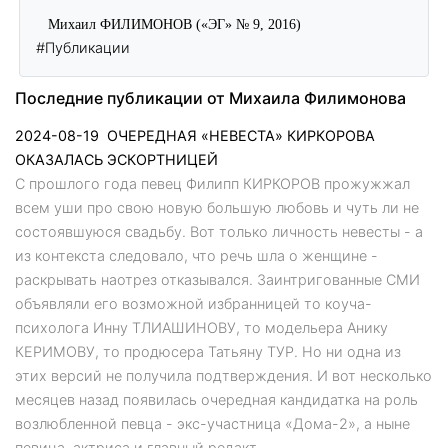
Михаил ФИЛИМОНОВ («ЭГ» № 9, 2016)
#Публикации
Последние публикации от Михаила Филимонова
2024-08-19
ОЧЕРЕДНАЯ «НЕВЕСТА» КИРКОРОВА
ОКАЗАЛАСЬ ЭСКОРТНИЦЕЙ
С прошлого года певец Филипп КИРКОРОВ прожужжал
всем уши про свою новую большую любовь и чуть ли не
состоявшуюся свадьбу. Вот только личность невесты - а
из контекста следовало, что речь шла о женщине -
раскрывать наотрез отказывался. Заинтригованные СМИ
объявляли его возможной избранницей то коуча-
психолога Инну ТЛИАШИНОВУ, то модельера Анику
КЕРИМОВУ, то продюсера Татьяну ТУР. Но ни одна из
этих версий не получила подтверждения. И вот несколько
месяцев назад появилась очередная кандидатка на роль
возлюбленной певца - экс-участница «Дома-2», а ныне
певица, актриса и главный редакт...