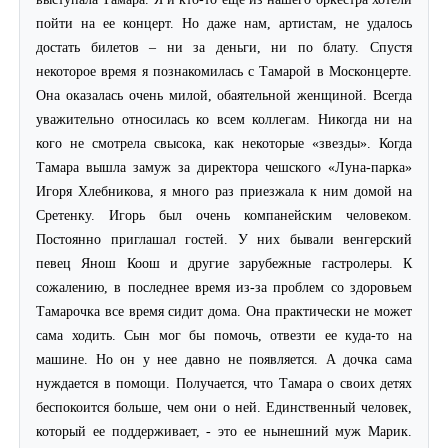
пойти на ее концерт. Но даже нам, артистам, не удалось
достать билетов – ни за деньги, ни по блату. Спустя
некоторое время я познакомилась с Тамарой в Москонцерте.
Она оказалась очень милой, обаятельной женщиной. Всегда
уважительно относилась ко всем коллегам. Никогда ни на
кого не смотрела свысока, как некоторые «звезды». Когда
Тамара вышла замуж за директора чешского «Луна-парка»
Игоря Хлебникова, я много раз приезжала к ним домой на
Сретенку. Игорь был очень компанейским человеком.
Постоянно приглашал гостей. У них бывали венгерский
певец Янош Коош и другие зарубежные гастролеры. К
сожалению, в последнее время из-за проблем со здоровьем
Тамарочка все время сидит дома. Она практически не может
сама ходить. Сын мог бы помочь, отвезти ее куда-то на
машине. Но он у нее давно не появляется. А дочка сама
нуждается в помощи. Получается, что Тамара о своих детях
беспокоится больше, чем они о ней. Единственный человек,
который ее поддерживает, - это ее нынешний муж Марик.