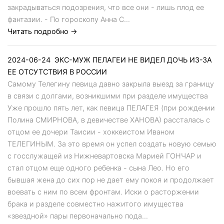
закрадываться подозрения, что все они - лишь плод ее
фантазии. - По гороскопу Анна С...
Читать подробно →
2024-06-24
ЭКС-МУЖ ПЕЛАГЕИ НЕ ВИДЕЛ ДОЧЬ ИЗ-ЗА
ЕЕ ОТСУТСТВИЯ В РОССИИ
Самому Телегину певица давно закрыла выезд за границу
в связи с долгами, возникшими при разделе имущества
Уже прошло пять лет, как певица ПЕЛАГЕЯ (при рождении
Полина СМИРНОВА, в девичестве ХАНОВА) рассталась с
отцом ее дочери Таисии - хоккеистом Иваном
ТЕЛЕГИНЫМ. За это время он успел создать новую семью
с госслужащей из Нижневартовска Марией ГОНЧАР и
стал отцом еще одного ребенка - сына Лео. Но его
бывшая жена до сих пор не дает ему покоя и продолжает
воевать с ним по всем фронтам. Иски о расторжении
брака и разделе совместно нажитого имущества
«звездной» пары первоначально пода...