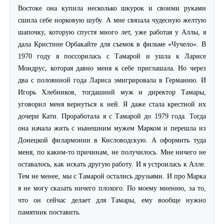
Востоке она купила несколько шкурок и своими руками
сшила себе норковую шубу. А мне связала чудесную желтую
шапочку, которую спустя много лет, уже работая у Аллы, я
дала Кристине Орбакайте для съемок в фильме «Чучело». В
1970 году я поссорилась с Тамарой и ушла к Ларисе
Мондрус, которая давно меня к себе приглашала. Но через
два с половиной года Лариса эмигрировала в Германию. И
Игорь Хлебников, тогдашний муж и директор Тамары,
уговорил меня вернуться к ней. Я даже стала крестной их
дочери Кати. Проработала я с Тамарой до 1979 года. Тогда
она начала жить с нынешним мужем Марком и перешла из
Донецкой филармонии в Кисловодскую. А оформить туда
меня, по каким-то причинам, не получилось. Мне ничего не
оставалось, как искать другую работу. И я устроилась к Алле.
Тем не менее, мы с Тамарой остались друзьями. И про Марка
я не могу сказать ничего плохого. По моему мнению, за то,
что он сейчас делает для Тамары, ему вообще нужно
памятник поставить.