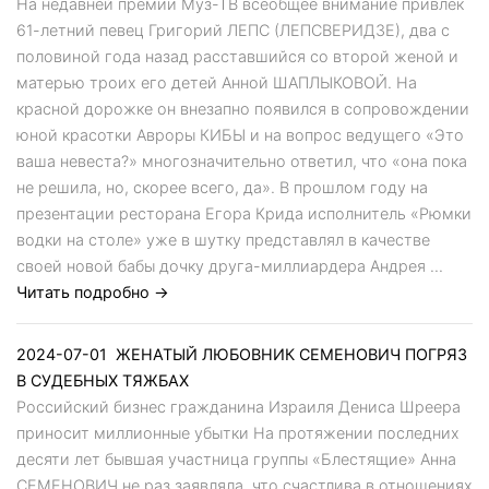
На недавней премии Муз-ТВ всеобщее внимание привлек
61-летний певец Григорий ЛЕПС (ЛЕПСВЕРИДЗЕ), два с
половиной года назад расставшийся со второй женой и
матерью троих его детей Анной ШАПЛЫКОВОЙ. На
красной дорожке он внезапно появился в сопровождении
юной красотки Авроры КИБЫ и на вопрос ведущего «Это
ваша невеста?» многозначительно ответил, что «она пока
не решила, но, скорее всего, да». В прошлом году на
презентации ресторана Егора Крида исполнитель «Рюмки
водки на столе» уже в шутку представлял в качестве
своей новой бабы дочку друга-миллиардера Андрея ...
Читать подробно →
2024-07-01
ЖЕНАТЫЙ ЛЮБОВНИК СЕМЕНОВИЧ ПОГРЯЗ
В СУДЕБНЫХ ТЯЖБАХ
Российский бизнес гражданина Израиля Дениса Шреера
приносит миллионные убытки На протяжении последних
десяти лет бывшая участница группы «Блестящие» Анна
СЕМЕНОВИЧ не раз заявляла, что счастлива в отношениях