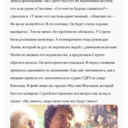
записи фонограммы. На Сергее был тот же коричневый костюм,
что и на уроке в Гнесинке. «А в чем ты будешь сниматься?» -
спросила я. «У меня этот костюм единственный, - объяснил он. –
Но вы не волнуйтесь! Я его поглажу. Он будет очень хорошо
выглядеть». Тем не менее, без проблем не обошлось. У Сергея
была роскошная шевелюра. А телевидением тогда руководил
Лапин, который на дух не переносил людей с длинными волосами.
Чтобы не вызвать его недовольство, я предложила Сергею
обрезать волосы. Он категорически отказался. И перед съемками
пришлось закалывать их шпильками. Еще мне запомнилось, как я
впервые привела его записываться в студию ГДРЗ на улице
Качалова. В фойе мимо нас прошел Муслим Магомаев, который
был его кумиром. Сергей восторженно посмотрел ему вслед и
сказал: «Ну, ничего, скоро меня тоже все будут знать».