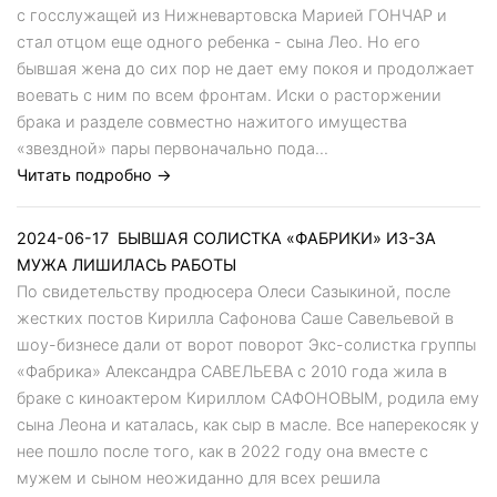
с госслужащей из Нижневартовска Марией ГОНЧАР и
стал отцом еще одного ребенка - сына Лео. Но его
бывшая жена до сих пор не дает ему покоя и продолжает
воевать с ним по всем фронтам. Иски о расторжении
брака и разделе совместно нажитого имущества
«звездной» пары первоначально пода...
Читать подробно →
2024-06-17
БЫВШАЯ СОЛИСТКА «ФАБРИКИ» ИЗ-ЗА
МУЖА ЛИШИЛАСЬ РАБОТЫ
По свидетельству продюсера Олеси Сазыкиной, после
жестких постов Кирилла Сафонова Саше Савельевой в
шоу-бизнесе дали от ворот поворот Экс-солистка группы
«Фабрика» Александра САВЕЛЬЕВА с 2010 года жила в
браке с киноактером Кириллом САФОНОВЫМ, родила ему
сына Леона и каталась, как сыр в масле. Все наперекосяк у
нее пошло после того, как в 2022 году она вместе с
мужем и сыном неожиданно для всех решила