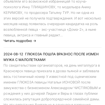
объявляли его возможной избранницей то коуча-
психолога Инну ТЛИАШИНОВУ, то модельера Анику
КЕРИМОВУ, то продюсера Татьяну ТУР. Но ни одна из
этих версий не получила подтверждения. И вот несколько
месяцев назад появилась очередная кандидатка на роль
возлюбленной певца - экс-участница «Дома-2», а ныне
певица, актриса и главный редакт...
Читать подробно →
2024-08-12
ГЛЮКОЗА ПОШЛА ВРАЗНОС ПОСЛЕ ИЗМЕН
МУЖА С МАЛОЛЕТКАМИ
По свидетельствам организаторов, на день металлурга в
Красноярск певица приехала в дрова пьяной и заблевала
весь гостиничный номер У известной под сценическим
именем ГЛЮКОЗА певицы Натальи ИОНОВОЙ после
замужества с бизнесменом Александром ЧИСТЯКОВЫМ и
рождения у них дочерей Лидии и Веры в глазах публики
сложилась репутация добропорядочной семейной дамы.
Но эту репутацию буквально в одночасье разрушил