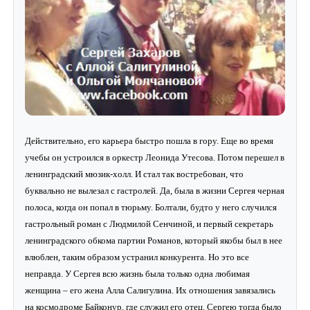
Действительно, его карьера быстро пошла в гору. Еще во время
учебы он устроился в оркестр Леонида Утесова. Потом перешел в
ленинградский мюзик-холл. И стал так востребован, что
буквально не вылезал с гастролей. Да, была в жизни Сергея черная
полоса, когда он попал в тюрьму. Болтали, будто у него случился
гастрольный роман с Людмилой Сенчиной, и первый секретарь
ленинградского обкома партии Романов, который якобы был в нее
влюблен, таким образом устранил конкурента. Но это все
неправда. У Сергея всю жизнь была только одна любимая
женщина – его жена Алла Салигулина. Их отношения завязались
на космодроме Байконур, где служил его отец. Сергею тогда было