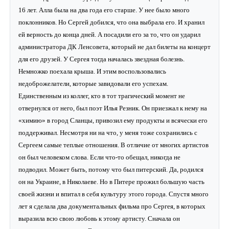
16 лет. Алла была на два года его старше. У нее было много
поклонников. Но Сергей добился, что она выбрала его. И хранил
ей верность до конца дней. А посадили его за то, что он ударил
администратора ДК Ленсовета, который не дал билеты на концерт
для его друзей. У Сергея тогда началась звездная болезнь.
Немножко поехала крыша. И этим воспользовались
недоброжелатели, которые завидовали его успехам.
Единственным из коллег, кто в тот трагический момент не
отвернулся от него, был поэт Илья Резник. Он приезжал к нему на
«химию» в город Сланцы, привозил ему продукты и всячески его
поддерживал. Несмотря ни на что, у меня тоже сохранились с
Сергеем самые теплые отношения. В отличие от многих артистов
он был человеком слова. Если что-то обещал, никогда не
подводил. Может быть, потому что был питерский. Да, родился
он на Украине, в Николаеве. Но в Питере прожил большую часть
своей жизни и впитал в себя культуру этого города. Спустя много
лет я сделала два документальных фильма про Сергея, в которых
выразила всю свою любовь к этому артисту. Сначала он