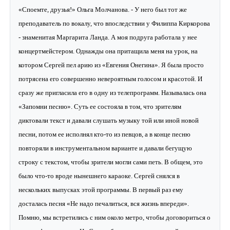
«Споемте, друзья!» Ольга Молчанова. - У него был тот же
преподаватель по вокалу, что впоследствии у Филиппа Киркорова
- знаменитая Маргарита Ланда. А моя подруга работала у нее
концертмейстером. Однажды она притащила меня на урок, на
котором Сергей пел арию из «Евгения Онегина». Я была просто
потрясена его совершенно невероятным голосом и красотой. И
сразу же пригласила его в одну из телепрограмм. Называлась она
«Запомни песню». Суть ее состояла в том, что зрителям
диктовали текст и давали слушать музыку той или иной новой
песни, потом ее исполнял кто-то из певцов, а в конце песню
повторяли в инструментальном варианте и давали бегущую
строку с текстом, чтобы зрители могли сами петь. В общем, это
было что-то вроде нынешнего караоке. Сергей снялся в
нескольких выпусках этой программы. В первый раз ему
досталась песня «Не надо печалиться, вся жизнь впереди».
Помню, мы встретились с ним около метро, чтобы договориться о