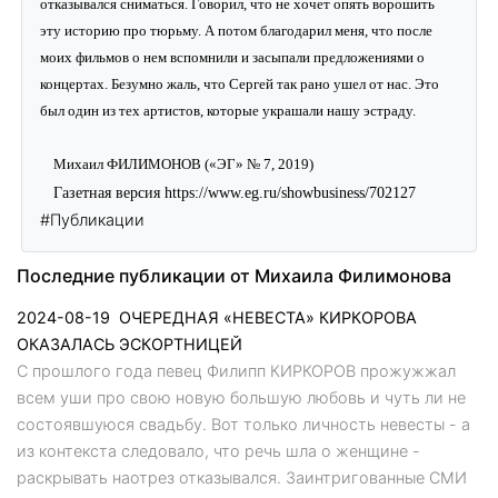
отказывался сниматься. Говорил, что не хочет опять ворошить
эту историю про тюрьму. А потом благодарил меня, что после
моих фильмов о нем вспомнили и засыпали предложениями о
концертах. Безумно жаль, что Сергей так рано ушел от нас. Это
был один из тех артистов, которые украшали нашу эстраду.
Михаил ФИЛИМОНОВ («ЭГ» № 7, 2019)
Газетная версия
https://www.eg.ru/showbusiness/702127
#Публикации
Последние публикации от Михаила Филимонова
2024-08-19
ОЧЕРЕДНАЯ «НЕВЕСТА» КИРКОРОВА
ОКАЗАЛАСЬ ЭСКОРТНИЦЕЙ
С прошлого года певец Филипп КИРКОРОВ прожужжал
всем уши про свою новую большую любовь и чуть ли не
состоявшуюся свадьбу. Вот только личность невесты - а
из контекста следовало, что речь шла о женщине -
раскрывать наотрез отказывался. Заинтригованные СМИ