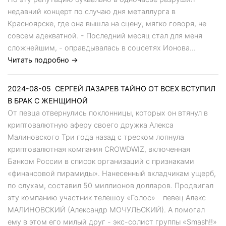
недавний концерт по случаю дня металлурга в
Красноярске, где она вышла на сцену, мягко говоря, не
совсем адекватной. - Последний месяц стал для меня
сложнейшим, - оправдывалась в соцсетях Ионова...
Читать подробно →
2024-08-05
СЕРГЕЙ ЛАЗАРЕВ ТАЙНО ОТ ВСЕХ ВСТУПИЛ
В БРАК С ЖЕНЩИНОЙ
От певца отвернулись поклонницы, которых он втянул в
криптовалютную аферу своего дружка Алекса
Малиновского Три года назад с треском лопнула
криптовалютная компания CROWDWIZ, включенная
Банком России в список организаций с признаками
«финансовой пирамиды». Нанесенный вкладчикам ущерб,
по слухам, составил 50 миллионов долларов. Продвигал
эту компанию участник телешоу «Голос» - певец Алекс
МАЛИНОВСКИЙ (Александр МОЧУЛЬСКИЙ). А помогал
ему в этом его милый друг - экс-солист группы «Smash!!»