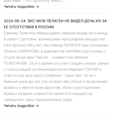
фантазии. - По гороскопу Анна С...
Читать подробно →
2024-06-24
ЭКС-МУЖ ПЕЛАГЕИ НЕ ВИДЕЛ ДОЧЬ ИЗ-ЗА
ЕЕ ОТСУТСТВИЯ В РОССИИ
Самому Телегину певица давно закрыла выезд за границу
в связи с долгами, возникшими при разделе имущества
Уже прошло пять лет, как певица ПЕЛАГЕЯ (при рождении
Полина СМИРНОВА, в девичестве ХАНОВА) рассталась с
отцом ее дочери Таисии - хоккеистом Иваном
ТЕЛЕГИНЫМ. За это время он успел создать новую семью
с госслужащей из Нижневартовска Марией ГОНЧАР и
стал отцом еще одного ребенка - сына Лео. Но его
бывшая жена до сих пор не дает ему покоя и продолжает
воевать с ним по всем фронтам. Иски о расторжении
брака и разделе совместно нажитого имущества
«звездной» пары первоначально пода...
Читать подробно →