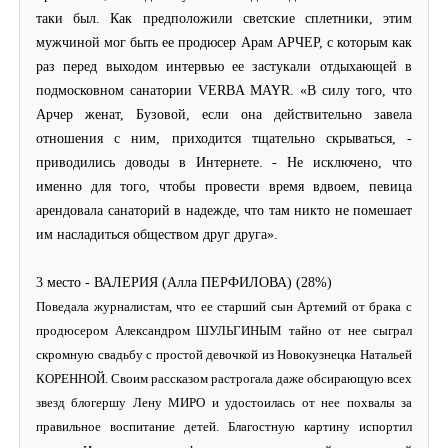
таки был. Как предположили светские сплетники, этим
мужчиной мог быть ее продюсер Арам АРЧЕР, с которым как
раз перед выходом интервью ее застукали отдыхающей в
подмосковном санатории VERBA MAYR. «В силу того, что
Арчер женат, Бузовой, если она действительно завела
отношения с ним, приходится тщательно скрываться, -
приводились доводы в Интернете. - Не исключено, что
именно для того, чтобы провести время вдвоем, певица
арендовала санаторий в надежде, что там никто не помешает
им насладиться обществом друг друга».
3 место - ВАЛЕРИЯ (Алла ПЕРФИЛОВА) (28%)
Поведала журналистам, что ее старший сын Артемий от брака с
продюсером Александром ШУЛЬГИНЫМ тайно от нее сыграл
скромную свадьбу с простой девочкой из Новокузнецка Натальей
КОРЕННОЙ. Своим рассказом растрогала даже обсирающую всех
звезд блогершу Лену МИРО и удостоилась от нее похвалы за
правильное воспитание детей. Благостную картину испортил