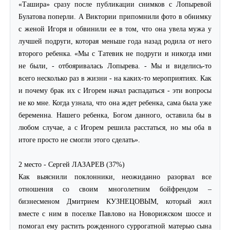
«Ташира» сразу после публикации снимков с Лопыревой
Булатова поперли. А Виктории припомнили фото в обнимку
с женой Игоря и обвинили ее в том, что она увела мужа у
лучшей подруги, которая меньше года назад родила от него
второго ребенка. «Мы с Татевик не подруги и никогда ими
не были, - отбояривалась Лопырева. - Мы и виделись-то
всего несколько раз в жизни - на каких-то мероприятиях. Как
и почему брак их с Игорем начал распадаться - эти вопросы
не ко мне. Когда узнала, что она ждет ребенка, сама была уже
беременна. Нашего ребенка, Богом данного, оставила бы в
любом случае, а с Игорем решила расстаться, но мы оба в
итоге просто не смогли этого сделать».
2 место - Сергей ЛАЗАРЕВ (37%)
Как выяснили поклонники, неожиданно разорвал все
отношения со своим многолетним бойфрендом –
бизнесменом Дмитрием КУЗНЕЦОВЫМ, который жил
вместе с ним в поселке Павлово на Новорижском шоссе и
помогал ему растить рожденного суррогатной матерью сына