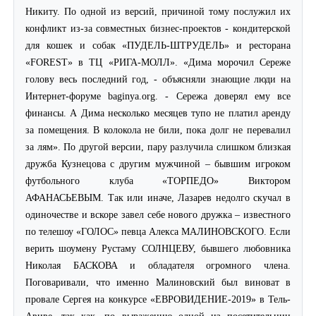
Никиту. По одной из версий, причиной тому послужил их
конфликт из-за совместных бизнес-проектов - кондитерской
для кошек и собак «ПУДЕЛЬ-ШТРУДЕЛЬ» и ресторана
«F
OREST
» в ТЦ «РИГА-МОЛЛ». «Дима морочил Сереже
голову весь последний год, - объясняли знающие люди на
Интернет-форуме baginya.org. - Сережа доверял ему все
финансы. А Дима несколько месяцев тупо не платил аренду
за помещения. В колокола не били, пока долг не перевалил
за лям». По другой версии, пару разлучила слишком близкая
дружба Кузнецова с другим мужчиной – бывшим игроком
футбольного клуба «ТОРПЕДО» Виктором
АФАНАСЬЕВЫМ. Так или иначе, Лазарев недолго скучал в
одиночестве и вскоре завел себе нового дружка – известного
по телешоу «ГОЛОС» певца Алекса МАЛИНОВСКОГО. Если
верить шоумену Рустаму СОЛНЦЕВУ, бывшего любовника
Николая БАСКОВА и обладателя огромного члена.
Поговаривали, что именно Малиновский был виноват в
провале Сергея на конкурсе «ЕВРОВИДЕНИЕ-2019» в Тель-
Авиве, так как, по выражению одной из посетительниц