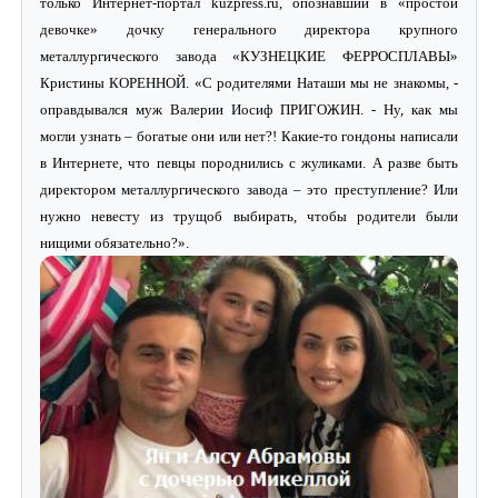
только Интернет-портал kuzpress.ru, опознавший в «простой
девочке» дочку генерального директора крупного
металлургического завода «КУЗНЕЦКИЕ ФЕРРОСПЛАВЫ»
Кристины КОРЕННОЙ. «С родителями Наташи мы не знакомы, -
оправдывался муж Валерии Иосиф ПРИГОЖИН. - Ну, как мы
могли узнать – богатые они или нет?! Какие-то гондоны написали
в Интернете, что певцы породнились с жуликами. А разве быть
директором металлургического завода – это преступление? Или
нужно невесту из трущоб выбирать, чтобы родители были
нищими обязательно?».