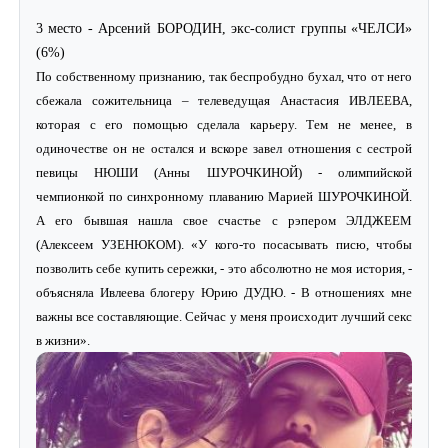
3 место - Арсений БОРОДИН, экс-солист группы «ЧЕЛСИ»
(6%)
По собственному признанию, так беспробудно бухал, что от него
сбежала сожительница – телеведущая Анастасия ИВЛЕЕВА,
которая с его помощью сделала карьеру. Тем не менее, в
одиночестве он не остался и вскоре завел отношения с сестрой
певицы НЮШИ (Анны ШУРОЧКИНОЙ) - олимпийской
чемпионкой по синхронному плаванию Марией ШУРОЧКИНОЙ.
А его бывшая нашла свое счастье с рэпером ЭЛДЖЕЕМ
(Алексеем УЗЕНЮКОМ). «У кого-то посасывать писю, чтобы
позволить себе купить сережки, - это абсолютно не моя история, -
объясняла Ивлеева блогеру Юрию ДУДЮ. - В отношениях мне
важны все составляющие. Сейчас у меня происходит лучший секс
в жизни».