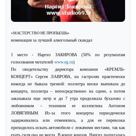
«МАСТЕРСТВО НЕ ПРОПЬЕШЬ»
номинация за лучший алкогольный скандал
1 место - Наргиз ЗАКИРОВА (50% по результатам
голосования читателей
www.eg.ru
)
По свидетельству директора компании «КРЕМЛЬ-
КОНЦЕРТ» Сергея ЛАВРОВА, на гастролях практически
никогда не бывала трезвой: поллитра виски выпивала до
концерта, поллитра – непосредственно на сцене, а потом
заказывала еще литр и до 7 утра продолжала бухалово с
любовником – техником ее коллектива Антоном
ЛОВЯГИНЫМ. Из-за этого концерты периодически
задерживались или отменялись, а для ее перевозки
приходилось искать автомобили с лежачими местами, так как
ехать сидя она не могла. В конце концов, Наргиз разругалась