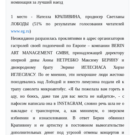
номинация за лучший наезд
1 место - Нателла КРАПИВИНА, продюсер Светланы
ЛОБОДЫ (51% по результатам голосования читателей
www.eg.ru
)
Неожиданно разразилась проклятиями в адрес организаторов
гастролей своей подопечной по Европе – компании B
ERIN
A
RT
M
ANAGEMENT
GMBH, принадлежащей директору
оперной дивы Анны НЕТРЕБКО Максиму БЕРИНУ и
двоюродному брату Энрике ИГЛЕСИАСА Хорхе
ИГЛЕСИАСУ. По ее мнению, эти нехорошие люди жестоко
поиздевались над Лободой и вместо лимузина подали ей к
трапу самолета микроавтобус. «Я бы пожелала вам гореть в
аду, но боюсь, даже там для вас места не найдется», - с
пафосом написала она в INSTAGRAM, словно речь шла не о
накладке с транспортом, а, как минимум, о зверском
избиении и изнасиловании. В ответ Берин обвинил
Крапивину и ее артистку в постоянном вымогательстве
дополнительных денег под угрозой отмены концертов и