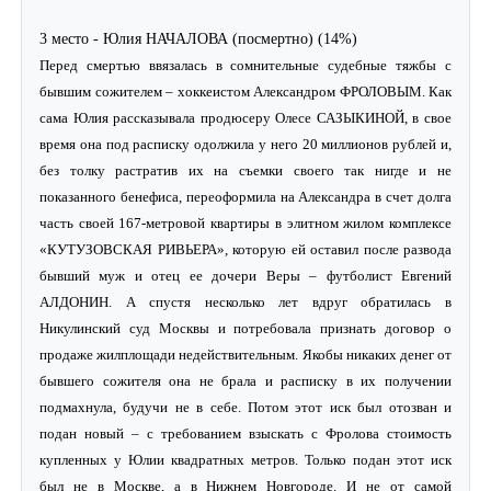
3 место - Юлия НАЧАЛОВА (посмертно) (14%)
Перед смертью ввязалась в сомнительные судебные тяжбы с
бывшим сожителем – хоккеистом Александром ФРОЛОВЫМ. Как
сама Юлия рассказывала продюсеру Олесе САЗЫКИНОЙ, в свое
время она под расписку одолжила у него 20 миллионов рублей и,
без толку растратив их на съемки своего так нигде и не
показанного бенефиса, переоформила на Александра в счет долга
часть своей 167-метровой квартиры в элитном жилом комплексе
«КУТУЗОВСКАЯ РИВЬЕРА», которую ей оставил после развода
бывший муж и отец ее дочери Веры – футболист Евгений
АЛДОНИН. А спустя несколько лет вдруг обратилась в
Никулинский суд Москвы и потребовала признать договор о
продаже жилплощади недействительным. Якобы никаких денег от
бывшего сожителя она не брала и расписку в их получении
подмахнула, будучи не в себе. Потом этот иск был отозван и
подан новый – с требованием взыскать с Фролова стоимость
купленных у Юлии квадратных метров. Только подан этот иск
был не в Москве, а в Нижнем Новгороде. И не от самой