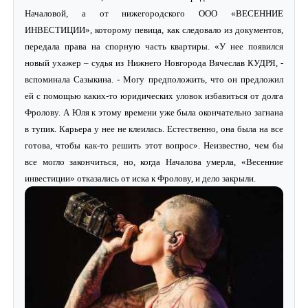
Началовой, а от нижегородского ООО «ВЕСЕННИЕ
ИНВЕСТИЦИИ», которому певица, как следовало из документов,
передала права на спорную часть квартиры. «У нее появился
новый ухажер – судья из Нижнего Новгорода Вячеслав КУДРЯ, -
вспоминала Сазыкина. - Могу предположить, что он предложил
ей с помощью каких-то юридических уловок избавиться от долга
Фролову. А Юля к этому времени уже была окончательно загнана
в тупик. Карьера у нее не клеилась. Естественно, она была на все
готова, чтобы как-то решить этот вопрос». Неизвестно, чем бы
все могло закончиться, но, когда Началова умерла, «Весенние
инвестиции» отказались от иска к Фролову, и дело закрыли.