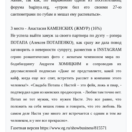
форума baginya.org, «утром бил его своими 27-ю
сантиметрами по губам и мешал ему распеваться».
3 место - Анастасия КАМЕНСКИХ (ЖМУР) (16%)
Не успела выйти замуж за своего партнера по дуэту – рэпера
ПОТАПА (Алексея ПОТАПЕНКО), как сразу же дала повод
заговорить о неверности супругу, разместив в
INSTAGRAM
серию романтических фото с женатым чемпионом мира по
бодибилдингу Андреем ХОМИЦКИМ и сопроводив их
двусмысленной подписью «Даже не представляете, какой это
кайф, когда еще все спят, встретить рассвет в компании этого
человека!». «Свадьба Потапа с Настей – это фейк, ложь и пиар, -
подтвердил один из киевских продюсеров. - Любви там точно нет.
Потап не тот мужик, что нужен Насте. Это все равно, что
положить на себя мешок говна и говорить, что это любовь. На
самом деле Настя уже много лет встречается с одним и тем же
человеком, и у нее все прекрасно».
Газетная версия
https://www.eg.ru/showbusiness/815571