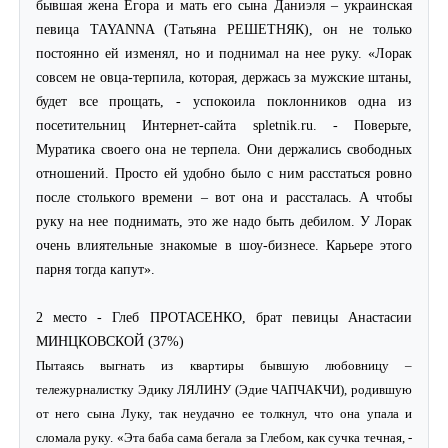
бывшая жена Егора и мать его сына Даниэля – украинская
певица
TAYANNA
(Татьяна РЕШЕТНЯК), он не только
постоянно ей изменял, но и поднимал на нее руку. «Лорак
совсем не овца-терпила, которая, держась за мужские штаны,
будет все прощать, - успокоила поклонников одна из
посетительниц Интернет-сайта spletnik.ru. - Поверьте,
Муратика своего она не терпела. Они держались свободных
отношений. Просто ей удобно было с ним расстаться ровно
после столького времени – вот она и рассталась. А чтобы
руку на нее поднимать, это же надо быть дебилом. У Лорак
очень влиятельные знакомые в шоу-бизнесе. Карьере этого
парня тогда капут».
2 место - Глеб ПРОТАСЕНКО, брат певицы Анастасии
МИНЦКОВСКОЙ (37%)
Пытаясь выгнать из квартиры бывшую любовницу –
тележурналистку Эдику ЛЯЛИНУ (Эдие ЧАПЧАКЧИ), родившую
от него сына Луку, так неудачно ее толкнул, что она упала и
сломала руку. «Эта баба сама бегала за Глебом, как сучка течная, -