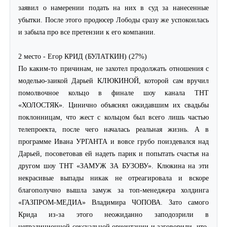
заявил о намерении подать на них в суд за нанесенные
убытки. После этого продюсер Лободы сразу же успокоилась
и забыла про все претензии к его компании.
2 место - Егор КРИД (БУЛАТКИН) (27%)
По каким-то причинам, не захотел продолжать отношения с
моделью-заикой Дарьей КЛЮКИНОЙ, которой сам вручил
помолвочное кольцо в финале шоу канала ТНТ
«ХОЛОСТЯК». Цинично объяснял ожидавшим их свадьбы
поклонницам, что жест с кольцом был всего лишь частью
телепроекта, после чего началась реальная жизнь. А в
программе Ивана УРГАНТА и вовсе грубо поиздевался над
Дарьей, посоветовав ей надеть парик и попытать счастья на
другом шоу ТНТ «ЗАМУЖ ЗА БУЗОВУ». Клюкина на эти
некрасивые выпады никак не отреагировала и вскоре
благополучно вышла замуж за топ-менеджера холдинга
«ГАЗПРОМ-МЕДИА» Владимира ЧОПОВА. Зато самого
Крида из-за этого неожиданно заподозрили в
нетрадиционной сексуальной ориентации и заговорили, что,