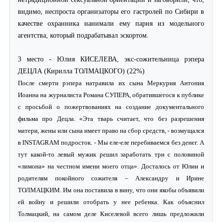
видимо, неспроста организаторы его гастролей по Сибири в
качестве охранника нанимали ему парня из модельного
агентства, который подрабатывал эскортом.
3 место - Юлия КИСЕЛЕВА, экс-сожительница рэпера
ДЕЦЛА (Кирилла ТОЛМАЦКОГО) (22%)
После смерти рэпера натравила их сына Меркурия Антония
Иоанна на журналиста Романа СУПЕРА, обратившегося к публике
с просьбой о пожертвованиях на создание документального
фильма про Децла. «Эта тварь считает, что без разрешения
матери, жены или сына имеет право на сбор средств, - возмущался
в INSTAGRAM подросток. - Мы еле-еле перебиваемся без денег. А
тут какой-то левый мужик решил заработать три с половиной
«лимона» на честном имени моего отца». Досталось от Юлии и
родителям покойного сожителя – Александру и Ирине
ТОЛМАЦКИМ. Им она поставила в вину, что они якобы объявили
ей войну и решили отобрать у нее ребенка. Как объяснил
Толмацкий, на самом деле Киселевой всего лишь предложили