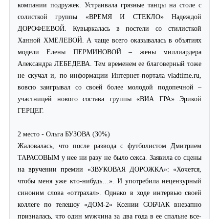
компании подружек. Устраивала грязные танцы на столе с
солисткой группы «ВРЕМЯ И СТЕКЛО» Надеждой
ДОРОФЕЕВОЙ. Кувыркалась в постели со стилисткой
Ханной ХМЕЛЕВОЙ. А чаще всего оказывалась в объятиях
модели Елены ПЕРМИНОВОЙ – жены миллиардера
Александра ЛЕБЕДЕВА. Тем временем ее благоверный тоже
не скучал и, по информации Интернет-портала vladtime.ru,
вовсю заигрывал со своей более молодой подопечной –
участницей нового состава группы «ВИА ГРА» Эрикой
ГЕРЦЕГ.
2 место - Ольга БУЗОВА (30%)
Жаловалась, что после развода с футболистом Дмитрием
ТАРАСОВЫМ у нее ни разу не было секса. Заявила со сцены
на вручении премии «ЗВУКОВАЯ ДОРОЖКА»: «Хочется,
чтобы меня уже кто-нибудь…». И употребила нецензурный
синоним слова «оттрахал». Однако в ходе интервью своей
коллеге по телешоу «ДОМ-2» Ксении СОБЧАК внезапно
призналась, что один мужчина за два года в ее спальне все-