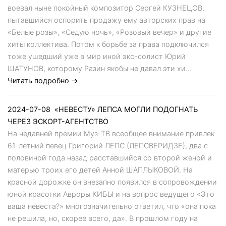
воевал ныне покойный композитор Сергей КУЗНЕЦОВ,
пытавшийся оспорить продажу ему авторских прав на
«Белые розы», «Седую ночь», «Розовый вечер» и другие
хиты коллектива. Потом к борьбе за права подключился
тоже ушедший уже в мир иной экс-солист Юрий
ШАТУНОВ, которому Разин якобы не давал эти хи...
Читать подробно →
2024-07-08
«НЕВЕСТУ» ЛЕПСА МОГЛИ ПОДОГНАТЬ
ЧЕРЕЗ ЭСКОРТ-АГЕНТСТВО
На недавней премии Муз-ТВ всеобщее внимание привлек
61-летний певец Григорий ЛЕПС (ЛЕПСВЕРИДЗЕ), два с
половиной года назад расставшийся со второй женой и
матерью троих его детей Анной ШАПЛЫКОВОЙ. На
красной дорожке он внезапно появился в сопровождении
юной красотки Авроры КИБЫ и на вопрос ведущего «Это
ваша невеста?» многозначительно ответил, что «она пока
не решила, но, скорее всего, да». В прошлом году на