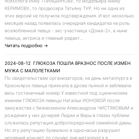
психолога Инну ТЛИАШИНОВУ, то модельера Анику
КЕРИМОВУ, то продюсера Татьяну ТУР. Но ни одна из
этих версий не получила подтверждения. И вот несколько
месяцев назад появилась очередная кандидатка на роль
возлюбленной певца - экс-участница «Дома-2», а ныне
певица, актриса и главный редакт...
Читать подробно →
2024-08-12
ГЛЮКОЗА ПОШЛА ВРАЗНОС ПОСЛЕ ИЗМЕН
МУЖА С МАЛОЛЕТКАМИ
По свидетельствам организаторов, на день металлурга в
Красноярск певица приехала в дрова пьяной и заблевала
весь гостиничный номер У известной под сценическим
именем ГЛЮКОЗА певицы Натальи ИОНОВОЙ после
замужества с бизнесменом Александром ЧИСТЯКОВЫМ и
рождения у них дочерей Лидии и Веры в глазах публики
сложилась репутация добропорядочной семейной дамы.
Но эту репутацию буквально в одночасье разрушил
недавний концерт по случаю дня металлурга в