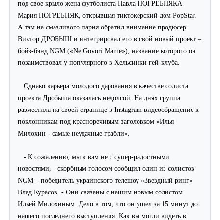
под свое крыло жена футболиста Павла ПОГРЕБНЯКА
Мария ПОГРЕБНЯК, открывшая тиктокерский дом PopStar.
А там на смазливого парня обратил внимание продюсер
Виктор ДРОБЫШ и интегрировал его в свой новый проект –
бойз-бэнд
NGM
(«
Ne
Govori
Mame
»), название которого он
позаимствовал у популярного в Хельсинки гей-клуба.
Однако карьера молодого дарования в качестве солиста
проекта Дробыша оказалась недолгой. На днях группа
разместила на своей странице в
Instagram
видеообращение к
поклонникам под красноречивым заголовком «Илья
Милохин - самые неудачные грабли».
- К сожалению, мы к вам не с супер-радостными
новостями, - скорбным голосом сообщил один из солистов
NGM
– победитель украинского телешоу «Звездный ринг»
Влад Курасов. - Они связаны с нашим новым солистом
Ильей Милохиным. Дело в том, что он ушел за 15 минут до
нашего последнего выступления. Как вы могли видеть в