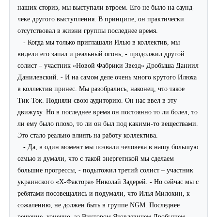
наших сториз, мы выступали втроем. Его не было на саунд-
чеке другого выступления. В принципе, он практически
отсутствовал в жизни группы последнее время.
- Когда мы только приглашали Илью в коллектив, мы
видели его запал и реальный огонь, - продолжил другой
солист – участник «Новой Фабрики Звезд» Дробыша Даниил
Данилевский. - И на самом деле очень много крутого Илюха
в коллектив принес. Мы разобрались, наконец, что такое
Тик-Ток. Подняли свою аудиторию. Он нас ввел в эту
движуху. Но в последнее время он постоянно то ли болел, то
ли ему было плохо, то ли он был под какими-то веществами.
Это стало реально влиять на работу коллектива.
- Да, в один момент мы позвали человека в нашу большую
семью и думали, что с такой энергетикой мы сделаем
большие прогрессы, - подытожил третий солист – участник
украинского «
X
-Фактора» Николай Задерей. - Но сейчас мы с
ребятами посовещались и подумали, что Илья Милохин, к
сожалению, не должен быть в группе
NGM
. Последнее
решение, конечно, за Виктором Яковлевичем Дробышем.