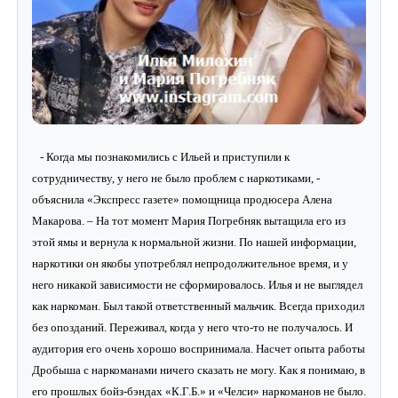
- Когда мы познакомились с Ильей и приступили к
сотрудничеству, у него не было проблем с наркотиками, -
объяснила «Экспресс газете» помощница продюсера Алена
Макарова. – На тот момент Мария Погребняк вытащила его из
этой ямы и вернула к нормальной жизни. По нашей информации,
наркотики он якобы употреблял непродолжительное время, и у
него никакой зависимости не сформировалось. Илья и не выглядел
как наркоман. Был такой ответственный мальчик. Всегда приходил
без опозданий. Переживал, когда у него что-то не получалось. И
аудитория его очень хорошо воспринимала. Насчет опыта работы
Дробыша с наркоманами ничего сказать не могу. Как я понимаю, в
его прошлых бойз-бэндах «К.Г.Б.» и «Челси» наркоманов не было.