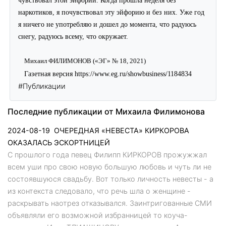
чувствовал этой эйфории. Когда прошла неделя без
наркотиков, я почувствовал эту эйфорию и без них. Уже год
я ничего не употребляю и дошел до момента, что радуюсь
снегу, радуюсь всему, что окружает.
Михаил ФИЛИМОНОВ («ЭГ» № 18, 2021)
Газетная версия
https://www.eg.ru/showbusiness/1184834
#Публикации
Последние публикации от Михаила Филимонова
2024-08-19
ОЧЕРЕДНАЯ «НЕВЕСТА» КИРКОРОВА
ОКАЗАЛАСЬ ЭСКОРТНИЦЕЙ
С прошлого года певец Филипп КИРКОРОВ прожужжал
всем уши про свою новую большую любовь и чуть ли не
состоявшуюся свадьбу. Вот только личность невесты - а
из контекста следовало, что речь шла о женщине -
раскрывать наотрез отказывался. Заинтригованные СМИ
объявляли его возможной избранницей то коуча-