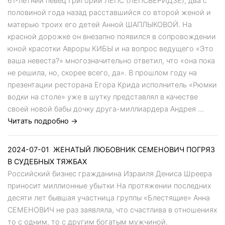
61-летний певец Григорий ЛЕПС (ЛЕПСВЕРИДЗЕ), два с
половиной года назад расставшийся со второй женой и
матерью троих его детей Анной ШАПЛЫКОВОЙ. На
красной дорожке он внезапно появился в сопровождении
юной красотки Авроры КИБЫ и на вопрос ведущего «Это
ваша невеста?» многозначительно ответил, что «она пока
не решила, но, скорее всего, да». В прошлом году на
презентации ресторана Егора Крида исполнитель «Рюмки
водки на столе» уже в шутку представлял в качестве
своей новой бабы дочку друга-миллиардера Андрея ...
Читать подробно →
2024-07-01
ЖЕНАТЫЙ ЛЮБОВНИК СЕМЕНОВИЧ ПОГРЯЗ
В СУДЕБНЫХ ТЯЖБАХ
Российский бизнес гражданина Израиля Дениса Шреера
приносит миллионные убытки На протяжении последних
десяти лет бывшая участница группы «Блестящие» Анна
СЕМЕНОВИЧ не раз заявляла, что счастлива в отношениях
то с одним, то с другим богатым мужчиной.