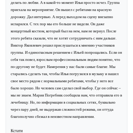
делать по любви. А в какой-то момент Илья просто исчез. Группа
приехала на мероприятие. Он вышел с ребятами на красную
дорожку. Дал интервью. А перед выходом на сцену внезапно
испарился. С тех пор мы его больше не видели. Он даже
концертный костюм, который был на нем, нам не вернул. После
этого ребята сказали, что не хотят сотрудничать с ним дальше.
Виктор Яковлевич решил прислушаться к мнению участников
группы. И единогласным решением с Ильей попрощались. Если он
себя так повел, взрослым профессиональным людям понятно, что
по-другому не будет. Намерения у нас были самые благие. Мы
старались сделать так, чтобы Илья погрузился в музыку и нашел
свое место рядом с нормальными ребятами, чтобы у него все
было хорошо. Но человек сам сделал свой выбор. Где он сейчас –
мы не знаем. Мария Погребняк сообщила нам, что отправила его в
лечебницу. Но, по информации в социальных сетях, буквально
через пару дней, не выдержав сложностей режима, он оттуда
благополучно сбежал в неизвестном направлении.
Кстати