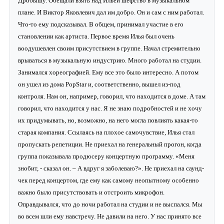
Дробышу. Обещали взять над Ильей шефство в музыкальном
плане. И Виктор Яковлевич дал им добро. Он и сам с ним работал.
Что-то ему подсказывал. В общем, принимал участие в его
становлении как артиста. Первое время Илья был очень
воодушевлен своим присутствием в группе. Начал стремительно
врываться в музыкальную индустрию. Много работал на студии.
Занимался хореографией. Ему все это было интересно. А потом
он ушел из дома PopStar и, соответственно, вышел из-под
контроля. Нам он, например, говорил, что находится в доме. А там
говорил, что находится у нас. Я не знаю подробностей и не хочу
их придумывать, но, возможно, на него могла повлиять какая-то
старая компания. Ссылаясь на плохое самочувствие, Илья стал
пропускать репетиции. Не приехал на генеральный прогон, когда
группа показывала продюсеру концертную программу. «Меня
знобит, - сказал он. – А вдруг я заболеваю?». Не приехал на саунд-
чек перед концертом, где ему как самому неопытному особенно
важно было присутствовать и отстроить микрофон.
Оправдывался, что до ночи работал на студии и не выспался. Мы
во всем шли ему навстречу. Не давили на него. У нас принято все