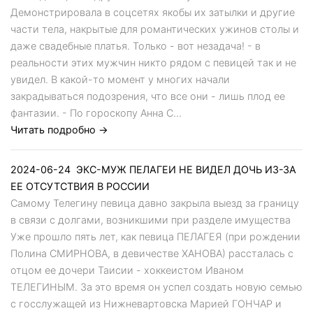
Демонстрировала в соцсетях якобы их затылки и другие
части тела, накрытые для романтических ужинов столы и
даже свадебные платья. Только - вот незадача! - в
реальности этих мужчин никто рядом с певицей так и не
увидел. В какой-то момент у многих начали
закрадываться подозрения, что все они - лишь плод ее
фантазии. - По гороскопу Анна С...
Читать подробно →
2024-06-24
ЭКС-МУЖ ПЕЛАГЕИ НЕ ВИДЕЛ ДОЧЬ ИЗ-ЗА
ЕЕ ОТСУТСТВИЯ В РОССИИ
Самому Телегину певица давно закрыла выезд за границу
в связи с долгами, возникшими при разделе имущества
Уже прошло пять лет, как певица ПЕЛАГЕЯ (при рождении
Полина СМИРНОВА, в девичестве ХАНОВА) рассталась с
отцом ее дочери Таисии - хоккеистом Иваном
ТЕЛЕГИНЫМ. За это время он успел создать новую семью
с госслужащей из Нижневартовска Марией ГОНЧАР и