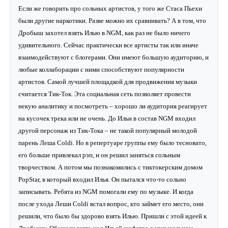
Если же говорить про сольных артистов, у того же Стаса Пьехи
были другие наркотики. Разве можно их сравнивать? А в том, что
Дробыш захотел взять Илью в NGM, как раз не было ничего
удивительного. Сейчас практически все артисты так или иначе
взаимодействуют с блогерами. Они имеют большую аудиторию, и
любые коллаборации с ними способствуют популярности
артистов. Самой лучшей площадкой для продвижения музыки
считается Тик-Ток. Эта социальная сеть позволяет провести
некую аналитику и посмотреть – хорошо ли аудитория реагирует
на кусочек трека или не очень. До Ильи в состав NGM входил
другой персонаж из Тик-Тока – не такой популярный молодой
парень Леша Coldi. Но в репертуаре группы ему было тесновато,
его больше привлекал рэп, и он решил заняться сольным
творчеством. А потом мы познакомились с тиктокерским домом
PopStar, в который входил Илья. Он пытался что-то сольно
записывать. Ребята из
NGM
помогали ему по музыке. И когда
после ухода Леши Coldi встал вопрос, кто займет его место, они
решили, что было бы здорово взять Илью. Пришли с этой идеей к