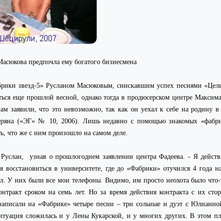
Масюкова предпочла ему богатого бизнесмена
брики звезд-5» Русланом Масюковым, снискавшим успех песнями «Цель
ься еще прошлой весной, однако тогда в продюсерском центре Максима
ам заявили, что это невозможно, так как он уехал к себе на родину в
теряна («ЭГ» № 10, 2006). Лишь недавно с помощью знакомых «фабри
ь, что же с ним произошло на самом деле.
 Руслан,
узнав о прошлогоднем заявлении центра Фадеева. - Я действ
я восстановиться в университете, где до «Фабрики» отучился 4 года н
ял. У них были все мои телефоны. Видимо, им просто неохота было что-
нтракт сроком на семь лет. Но за время действия контракта с их ст
аписали на «Фабрике» четыре песни – три сольные и дуэт с Юлианной
итуация сложилась и у Лены Кукарской, и у многих других. В этом пл