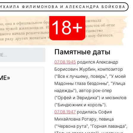
МИХАИЛА ФИЛИМОНОВА И АЛЕКСАНДРА БОЙКОВА
Памятные даты
...
07.08.1945
родился Александр
Борисович Журбин, композитор
("Все к лучшему, поверь", "У моей
МЕ»
Мадонны глаза бездонны", "Улица
надежды"), автор рок-опер
("Орфей и Эвридика") и мюзиклов
("Биндюжник и король").
07.08.1947
родилась София
Михайловна Ротару, певица
("Червона рута", "Горная лаванда",