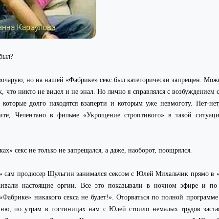
 был?
зочарую, но на нашей «Фабрике» секс был категорически запрещен. Може
к, что никто не видел и не знал. Но лично я справлялся с возбуждением 
которые долго находятся взаперти и которым уже невмоготу. Нет-нет
ите, Челентано в фильме «Укрощение строптивого» в такой ситуац
х» секс не только не запрещался, а даже, наоборот, поощрялся.
3» сам продюсер Шульгин занимался сексом с Юлей Михальчик прямо в «
аивали настоящие оргии. Все это показывали в ночном эфире и по
«Фабрике» никакого секса не будет!». Оторваться по полной программе
мню, по утрам в гостиницах нам с Юлей стоило немалых трудов заста