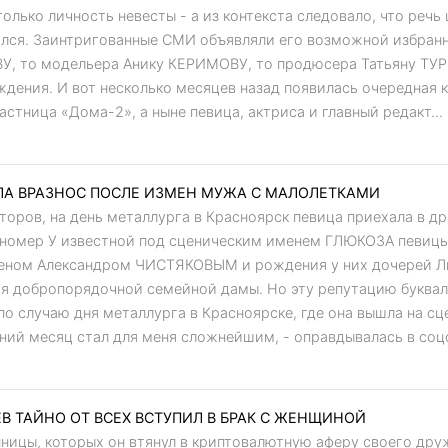
олько личность невесты - а из контекста следовало, что речь
ался. Заинтригованные СМИ объявляли его возможной избранн
 то модельера Анику КЕРИМОВУ, то продюсера Татьяну ТУР. 
дения. И вот несколько месяцев назад появилась очередная к
астница «Дома-2», а ныне певица, актриса и главный редакт...
А ВРАЗНОС ПОСЛЕ ИЗМЕН МУЖА С МАЛОЛЕТКАМИ
оров, на день металлурга в Красноярск певица приехала в др
й номер У известной под сценическим именем ГЛЮКОЗА певи
меном Александром ЧИСТЯКОВЫМ и рождения у них дочерей Ли
я добропорядочной семейной дамы. Но эту репутацию буквал
о случаю дня металлурга в Красноярске, где она вышла на сце
ний месяц стал для меня сложнейшим, - оправдывалась в соцс
В ТАЙНО ОТ ВСЕХ ВСТУПИЛ В БРАК С ЖЕНЩИНОЙ
нницы, которых он втянул в криптовалютную аферу своего дру