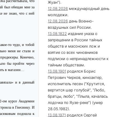
на рассчитывала, что
Жуан").
ый был обещан мне за
12.08.2026
международный день
е не знаю, что с ней
молодежи.
12.08.2026
день Военно-
воздушных сил России.
13.08.1822
издание указа о
запрещении в России тайных
кое-то чудо, и тобой
обществ и масонских лож и
льно меня не стали и
взятие со всех чиновников
т продюсеры. Конечно,
подписки о непринадлежности к
было бы пройти через
тайным обществам.
тать в магазин…
13.08.1901
родился Борис
Петрович Чирков, киноактер,
авязала» и в данный
исполнитель песен ("Крутится,
вертится шар голубой", "Любо,
братцы, любо", "Плыла, качалась
 2-ом курсе Академии
лодочка по Яузе-реке") (умер
троила в Гнесинку. И
28.05.1982).
Масюковым подошла к
13.08.1971
родился Сергей