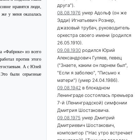
друга").
совне нравятся люди,
08.08.1976
умер Адольф (он же
 же у меня оказалась
Эдди) Игнатьевич Рознер,
джазовый трубач, руководитель
оркестра своего имени (родился
26.05.1910).
09.08.1930
родился Юрий
а «Фабрике» из всего
Александрович Гуляев, певец
работал против этого
("Знаете, каким он парнем был",
егостаевым. А с Юлей
"Если я заболею", "Письмо к
 Это были серьезные
матери") (умер 24.04.1986).
09.08.1942
в блокадном
Ленинграде состоялась премьера
7-й (Ленинградской) симфонии
Дмитрия Шостаковича.
09.08.1975
умер Дмитрий
Дмитриевич Шостакович,
композитор ("Нас утро встречает