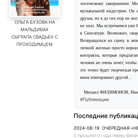
логическому завершению. Мо
музыкальной индустрии. Он з
друзья, но я до сих пор не мо
ОЛЬГА БУЗОВА НА
не знал. Мы встречаемся уже 
МАЛЬДИВАХ
в Сингапуре. Возможно, скоро
СЫГРАЛА СВАДЬБУ С
Возвращаться на сцену в мо
ПРОХОДИМЦЕМ
личной жизнью просто нереаль
контракты, которые предлага
человек не очень хочет, чтоб
это точно будет творческая пр
меня темперамент другой…
Михаил ФИЛИМОНОВ, Нина
#Публикации
Последние публикац
2024-08-19
ОЧЕРЕДНАЯ «НЕ
С прошлого года певец Фил