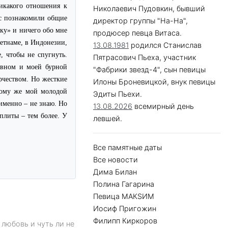
икакого отношения к
Николаевич Пудовкин, бывший
ас познакомили общие
директор группы "На-На",
ику» и ничего обо мне
продюсер певца Витаса.
ьетнаме, в Индонезии,
13.08.1981
родился Станислав
, чтобы не спугнуть.
Пятрасович Пьеха, участник
евном и моей бурной
"Фабрики звезд-4", сын певицы
рчеством. Но жесткие
Илоны Броневицкой, внук певицы
 тому же мой молодой
Эдиты Пьехи.
 именно – не знаю. Но
13.08.2026
всемирный день
 плиты – тем более. У
левшей.
Все памятные даты
Все новости
Дима Билан
Полина Гагарина
Певица МАКSИМ
Иосиф Пригожин
Филипп Киркоров
юбовь и чуть ли не