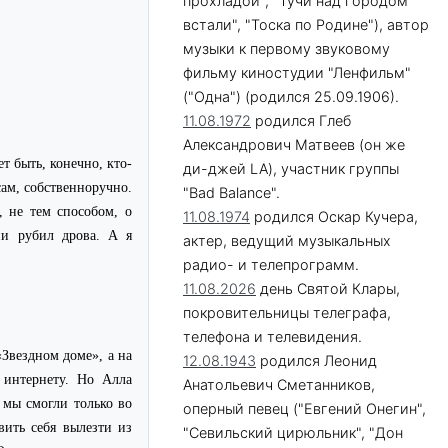
прохладой", "Тучи над городом
встали", "Тоска по Родине"), автор
музыки к первому звуковому
фильму киностудии "Ленфильм"
("Одна") (родился 25.09.1906).
11.08.1972
родился Глеб
Александрович Матвеев (он же
т быть, конечно, кто-
ди-джей LA), участник группы
сам, собственноручно.
"Bad Balance".
, не тем способом, о
11.08.1974
родился Оскар Кучера,
ии рубил дрова. А я
актер, ведущий музыкальных
радио- и телепрограмм.
11.08.2026
день Святой Клары,
покровительницы телеграфа,
телефона и телевидения.
Звездном доме», а на
12.08.1943
родился Леонид
 интернету. Но Алла
Анатольевич Сметанников,
 мы смогли только во
оперный певец ("Евгений Онегин",
вить себя вылезти из
"Севильский цирюльник", "Дон