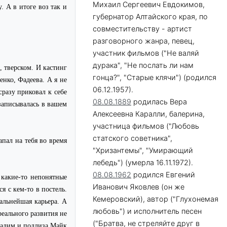
Михаил Сергеевич Евдокимов,
 А в итоге воз так и
губернатор Алтайского края, по
совместительству - артист
разговорного жанра, певец,
участник фильмов ("Не валяй
дурака", "Не послать ли нам
, тверском. И кастинг
гонца?", "Старые клячи") (родился
нко, Фадеева. А я не
06.12.1957).
сразу приковал к себе
08.08.1889
родилась Вера
 записывалась в вашем
Алексеевна Каралли, балерина,
участница фильмов ("Любовь
статского советника",
пал на тебя во время
"Хризантемы", "Умирающий
лебедь") (умерла 16.11.1972).
08.08.1962
родился Евгений
 какие-то непонятные
Иванович Яковлев (он же
я с кем-то в постель.
Кемеровский), автор ("Глухонемая
альнейшая карьера. А
любовь") и исполнитель песен
еального развития не
("Братва, не стреляйте друг в
дхалим и подлиза Майк