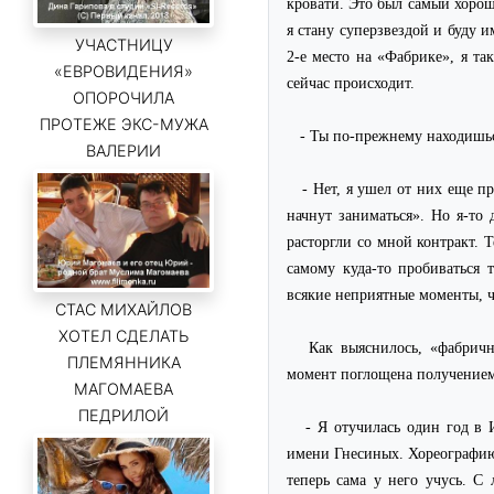
кровати. Это был самый хоро
я стану суперзвездой и буду 
УЧАСТНИЦУ
2-е место на «Фабрике», я та
«ЕВРОВИДЕНИЯ»
сейчас происходит.
ОПОРОЧИЛА
ПРОТЕЖЕ ЭКС-МУЖА
- Ты по-прежнему находишьс
ВАЛЕРИИ
- Нет, я ушел от них еще п
начнут заниматься». Но я-то 
расторгли со мной контракт. Т
самому куда-то пробиваться 
всякие неприятные моменты, ч
СТАС МИХАЙЛОВ
ХОТЕЛ СДЕЛАТЬ
Как выяснилось, «фабрич
ПЛЕМЯННИКА
момент поглощена получением
МАГОМАЕВА
ПЕДРИЛОЙ
- Я отучилась один год в 
имени Гнесиных. Хореографию 
теперь сама у него учусь. 