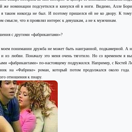
й же номинации подсуетился и кинулся ей в ноги. Видимо, Алле Бори
А я таким никогда не был. И поэтому пришелся ей не ко двору. К тому
ом смысле, что я проявлял интерес к девушкам, а не к мужчинам.
ошения с другими «фабрикантами»?
 В моем понимании дружба не может быть наигранной, подкамерной. А н
 и из любви. Поначалу это меня очень тяготило. Но со временем я вы
рыми «фабрикантами» по-настоящему подружился. Например, с Костей Л
зник на «Фабрике» роман, который потом продолжался около года.
ого отношения к пиару.