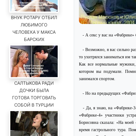
ВНУК РОТАРУ ОТБИЛ
ЛЮБИМОГО
ЧЕЛОВЕКА У МАКСА
- А секс у вас на «Фабрике»
БАРСКИХ
- Возможно, я вас сильно ра
то ухитрялся заниматься им та
Как все нормальные мужики, 
котором вы подумали. Помн
занимался спортом.
САЛТЫКОВА РАДИ
ДОЧКИ БЫЛА
- Но на предыдущих «Фабрика
ГОТОВА ТОРГОВАТЬ
СОБОЙ В ТУРЦИИ
- Да, я знаю, на «Фабрике-
«Фабрике-4» участники устр
Борисовна сказала: «На моей 
время гастрольного тура. По