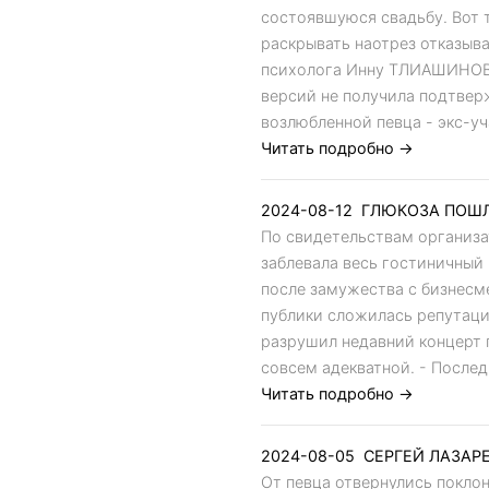
состоявшуюся свадьбу. Вот т
раскрывать наотрез отказыв
психолога Инну ТЛИАШИНОВУ,
версий не получила подтверж
возлюбленной певца - экс-уч
Читать подробно →
2024-08-12
ГЛЮКОЗА ПОШЛ
По свидетельствам организат
заблевала весь гостиничны
после замужества с бизнес
публики сложилась репутаци
разрушил недавний концерт п
совсем адекватной. - Послед
Читать подробно →
2024-08-05
СЕРГЕЙ ЛАЗАРЕ
От певца отвернулись покло