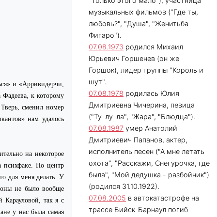
"Только этого мало"), участница
музыкальных фильмов ("Где ты,
любовь?", "Душа", "Женитьба
Фигаро").
07.08.1973
родился Михаил
Юрьевич Горшенев (он же
Горшок), лидер группы "Король и
шут".
ся» и «Арривидерчи,
07.08.1978
родилась Юлия
 Фадеева, к которому
Дмитриевна Чичерина, певица
 Тверь, сменил номер
("Ту-лу-ла", "Жара", "Блюдца").
кантов» нам удалось
07.08.1987
умер Анатолий
Дмитриевич Папанов, актер,
исполнитель песен ("А мне летать
ительно на некоторое
охота", "Расскажи, Снегурочка, где
а психфаке. Но центр
была", "Мой дедушка - разбойник")
то для меня делать. У
(родился 31.10.1922).
ороны не было вообще
07.08.2005
в автокатастрофе на
 Карауловой, так я с
трассе Бийск-Барнаул погиб
ане у нас была самая