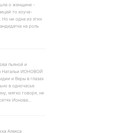
 шла о женщине -
ицей то коуча-
Но ни одна из этих
андидатка на роль
ова пьяной и
цы Натальи ИОНОВОЙ
дии и Веры в глазах
ьно в одночасье
ну, мягко говоря, не
етях Ионова...
жка Алекса