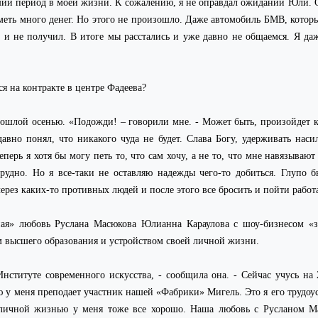
ший период в моей жизни. К сожалению, я не оправдал ожиданий Юли. О
иметь много денег. Но этого не произошло. Даже автомобиль БМВ, котор
к и не получил. В итоге мы расстались и уже давно не общаемся. Я даж
я на контракте в центре Фадеева?
рошлой осенью. «Подожди! – говорили мне. - Может быть, произойдет ка
давно понял, что никакого чуда не будет. Слава Богу, удерживать наси
еперь я хотя бы могу петь то, что сам хочу, а не то, что мне навязываю
трудно. Но я все-таки не оставляю надежды чего-то добиться. Глупо 
ерез каких-то противных людей и после этого все бросить и пойти рабо
ная» любовь Руслана Масюкова Юлианна Караулова с шоу-бизнесом «з
 высшего образования и устройством своей личной жизни.
Институте современного искусства, - сообщила она. - Сейчас учусь на
у меня преподает участник нашей «Фабрики» Мигель. Это я его трудоус
С личной жизнью у меня тоже все хорошо. Наша любовь с Русланом 