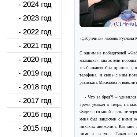
- 2024 год
- 2023 год
- 2022 год
«фабричная» любовь Руслана 
- 2021 год
С одним из победителей «Фа
- 2020 год
малышка», мы хотели пообщат
«фабрикант» был приписан, н
- 2019 год
телефона, и связь с ним по
разыскать Масюкова и выяснит
- 2018 год
- Что за бред?! – удивился
- 2017 год
время уезжал в Тверь, пыталс
Фадеева со мной связь не тер
- 2016 год
меня был заключен с ними ко
никаких движений. Как мне з
- 2015 год
ними и выступал. Такая же с