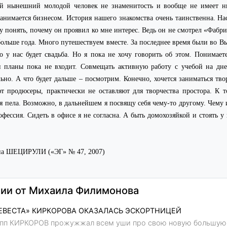
й нынешний молодой человек не знаменитость и вообще не имеет н
анимается бизнесом. История нашего знакомства очень таинственна. Н
гу понять, почему он проявил ко мне интерес. Ведь он не смотрел «Фабр
больше года. Много путешествуем вместе. За последнее время были во В
 у нас будет свадьба. Но я пока не хочу говорить об этом. Понимаете
и планы пока не входит. Совмещать активную работу с учебой на дн
но. А что будет дальше – посмотрим. Конечно, хочется заниматься тво
ют продюсеры, практически не оставляют для творчества простора. К
ы я пела. Возможно, в дальнейшем я посвящу себя чему-то другому. Чему
офессия. Сидеть в офисе я не согласна. А быть домохозяйкой и стоять у
 ШЕЦИРУЛИ («ЭГ» № 47, 2007)
ии от Михаила Филимонова
ВЕСТА» КИРКОРОВА ОКАЗАЛАСЬ ЭСКОРТНИЦЕЙ
ипп КИРКОРОВ прожужжал всем уши про свою новую большую л