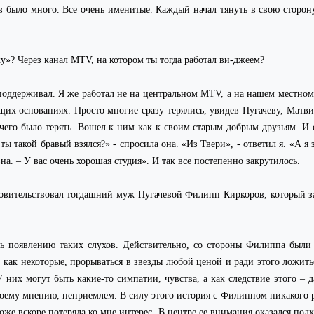
 было много. Все очень именитые. Каждый начал тянуть в свою сторону.
ку»? Через канал
MTV
, на котором ты тогда работал ви-джеем?
 поддерживал. Я же работал не на центральном
MTV
, а на нашем местном
их основаниях. Просто многие сразу терялись, увидев Пугачеву, Матвие
ечего было терять. Вошел к ним как к своим старым добрым друзьям. И 
ы такой бравый взялся?» - спросила она. «Из Твери», - ответил я. «А я
вна. – У вас очень хорошая студия». И так все постепенно закрутилось.
ровительствовал тогдашний муж Пугачевой Филипп Киркоров, который за
сь появлению таких слухов. Действительно, со стороны Филиппа были
 как некоторые, прорываться в звезды любой ценой и ради этого ложитьс
них могут быть какие-то симпатии, чувства, а как следствие этого – д
оему мнению, неприемлем. В силу этого история с Филиппом никакого р
оже вскоре потеряла ко мне интерес. В центре ее внимания оказался по