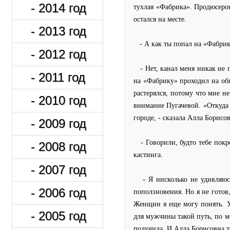
- 2014 год
тухлая «Фабрика». Продюсеров
остался на месте.
- 2013 год
- А как ты попал на «Фабри
- 2012 год
- Нет, канал меня никак не
- 2011 год
на «Фабрику» проходил на общ
растерялся, потому что мне н
- 2010 год
внимание Пугачевой. «Откуда т
городе, - сказала Алла Борисо
- 2009 год
- Говорили, будто тебе пок
- 2008 год
кастинга.
- 2007 год
- Я нисколько не удивляю
- 2006 год
поползновения. Но я не готов,
Женщин я еще могу понять. У 
- 2005 год
для мужчины такой путь, по м
получила. И Алла Борисовна т