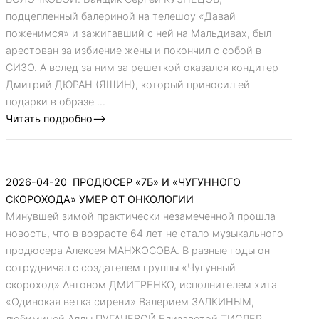
подцепленный балериной на телешоу «Давай
поженимся» и зажигавший с ней на Мальдивах, был
арестован за избиение жены и покончил с собой в
СИЗО. А вслед за ним за решеткой оказался кондитер
Дмитрий ДЮРАН (ЯШИН), который приносил ей
подарки в образе ...
Читать подробно-->
2026-04-20
ПРОДЮСЕР «7Б» И «ЧУГУННОГО
СКОРОХОДА» УМЕР ОТ ОНКОЛОГИИ
Минувшей зимой практически незамеченной прошла
новость, что в возрасте 64 лет не стало музыкального
продюсера Алексея МАНЖОСОВА. В разные годы он
сотрудничал с создателем группы «Чугунный
скороход» Антоном ДМИТРЕНКО, исполнителем хита
«Одинокая ветка сирени» Валерием ЗАЛКИНЫМ,
любимицей Аллы ПУГАЧЕВОЙ Елизаветой ТИСЛЕР.