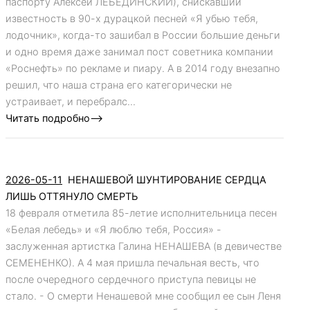
паспорту Алексей ЛЕБЕДИНСКИЙ), снискавший
известность в 90-х дурацкой песней «Я убью тебя,
лодочник», когда-то зашибал в России большие деньги
и одно время даже занимал пост советника компании
«Роснефть» по рекламе и пиару. А в 2014 году внезапно
решил, что наша страна его категорически не
устраивает, и перебралс...
Читать подробно-->
2026-05-11
НЕНАШЕВОЙ ШУНТИРОВАНИЕ СЕРДЦА
ЛИШЬ ОТТЯНУЛО СМЕРТЬ
18 февраля отметила 85-летие исполнительница песен
«Белая лебедь» и «Я люблю тебя, Россия» -
заслуженная артистка Галина НЕНАШЕВА (в девичестве
СЕМЕНЕНКО). А 4 мая пришла печальная весть, что
после очередного сердечного приступа певицы не
стало. - О смерти Ненашевой мне сообщил ее сын Леня