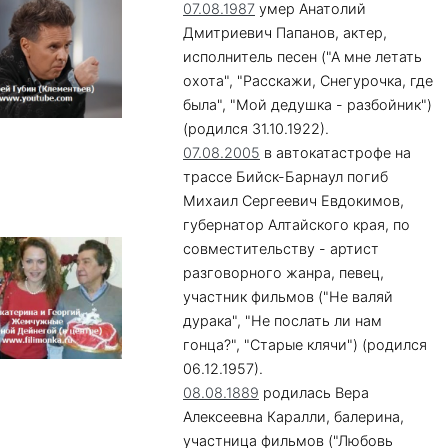
07.08.1987
умер Анатолий
Дмитриевич Папанов, актер,
исполнитель песен ("А мне летать
охота", "Расскажи, Снегурочка, где
была", "Мой дедушка - разбойник")
(родился 31.10.1922).
07.08.2005
в автокатастрофе на
трассе Бийск-Барнаул погиб
Михаил Сергеевич Евдокимов,
губернатор Алтайского края, по
совместительству - артист
разговорного жанра, певец,
участник фильмов ("Не валяй
дурака", "Не послать ли нам
гонца?", "Старые клячи") (родился
06.12.1957).
08.08.1889
родилась Вера
Алексеевна Каралли, балерина,
участница фильмов ("Любовь