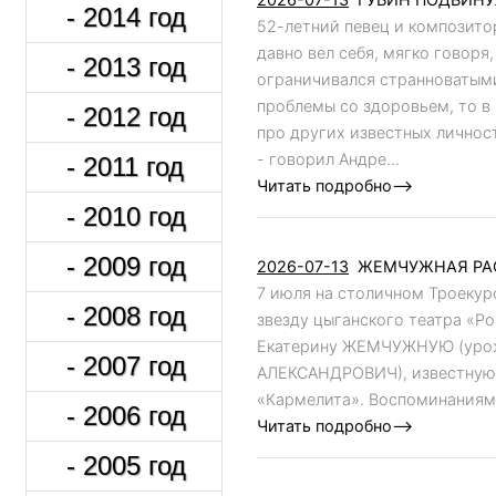
- 2014 год
52-летний певец и композит
давно вел себя, мягко говоря,
- 2013 год
ограничивался странноватыми
проблемы со здоровьем, то в
- 2012 год
про других известных личнос
- говорил Андре...
- 2011 год
Читать подробно-->
- 2010 год
- 2009 год
2026-07-13
ЖЕМЧУЖНАЯ РАС
7 июля на столичном Троекур
- 2008 год
звезду цыганского театра «Р
Екатерину ЖЕМЧУЖНУЮ (уро
- 2007 год
АЛЕКСАНДРОВИЧ), известную 
«Кармелита». Воспоминаниями 
- 2006 год
Читать подробно-->
- 2005 год