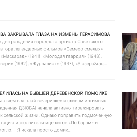
ВА ЗАКРЫВАЛА ГЛАЗА НА ИЗМЕНЫ ГЕРАСИМОВА
со дня рождения народного артиста Советского
втора легендарных фильмов «Семеро смелых»
 «Маскарад» (1941), «Молодая гвардия» (1948),
вери» (1962), «Журналист» (1967), «У озера&raq...
ЕЛИЛАСЬ НА БЫВШЕЙ ДЕРЕВЕНСКОЙ ПОМОЙКЕ
частием в «голой вечеринке» и сливом интимных
ожденная ДЗЮБА) начала активно тиражировать
 к сельской жизни. Однако поправить подмоченную
утацию исполнительнице хитов «По барам» и
огло. - Я искала просто домик...