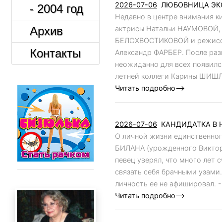
2026-07-06
ЛЮБОВНИЦА ЭКС
- 2004 год
Недавно в центре внимания к
Архив
актрисы Натальи НАУМОВОЙ, 
БЕЛОХВОСТИКОВОЙ и режиссе
Контакты
Александр ФАРБЕР. После раз
неожиданно для всех появилс
летней коллеги Карины ШИШЛ.
Читать подробно-->
2026-07-06
КАНДИДАТКА В 
О личной жизни единственно
БИЛАНА (урожденного Виктора
певец уверял, что много лет 
связать себя брачными узами
личность ее не афишировал. - 
Читать подробно-->