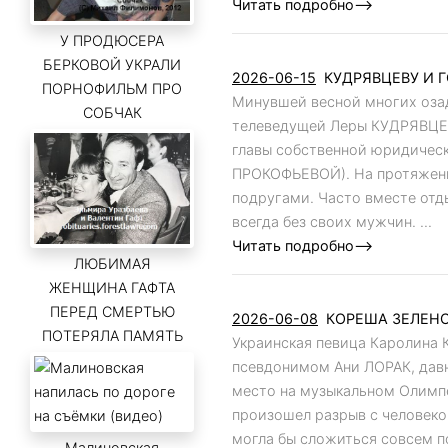
Читать подробно-->
У ПРОДЮСЕРА
БЕРКОВОЙ УКРАЛИ
2026-06-15
КУДРЯВЦЕВУ И Г
ПОРНОФИЛЬМ ПРО
Минувшей весной многих оза
СОБЧАК
телеведущей Леры КУДРЯВЦЕВ
главы собственной юридичес
ПРОКОФЬЕВОЙ). На протяжени
подругами. Часто вместе отд
всегда без своих мужчин. ...
Читать подробно-->
ЛЮБИМАЯ
ЖЕНЩИНА ГАФТА
ПЕРЕД СМЕРТЬЮ
2026-06-08
КОРЕША ЗЕЛЕНС
ПОТЕРЯЛА ПАМЯТЬ
Украинская певица Каролина 
псевдонимом Ани ЛОРАК, давн
место на музыкальном Олимпе.
произошел разрыв с человеком
могла бы сложиться совсем п
Малиновская