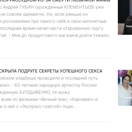
ор Андрей ГУБИН (урожденный КЛЕМЕНТЬЕВ) уже
 не совсем адекватно. Но, если раньше он
 россказнями про самого себя и свои непонятные
 последнее время начал нести откровенную пургу
тей. - Мне до продуктового магазина дойти тяжело,
КРЫЛА ПОДРУГЕ СЕКРЕТЫ УСПЕШНОГО СЕКСА
овском кладбище проводили в последний путь
омэн» - 82-летнюю народную артистку России
жденную БУЛДЫЖЕНКО, по мужу
всем по фильмам «Вечный зов», «Карнавал» и
о ней с «Экспресс газетой» поде...