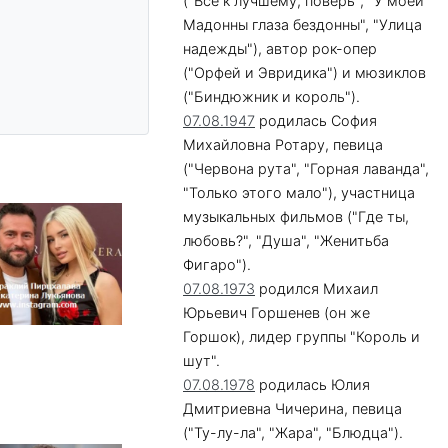
("Все к лучшему, поверь", "У моей
Мадонны глаза бездонны", "Улица
надежды"), автор рок-опер
("Орфей и Эвридика") и мюзиклов
("Биндюжник и король").
07.08.1947
родилась София
Михайловна Ротару, певица
("Червона рута", "Горная лаванда",
"Только этого мало"), участница
музыкальных фильмов ("Где ты,
любовь?", "Душа", "Женитьба
Фигаро").
07.08.1973
родился Михаил
Юрьевич Горшенев (он же
Горшок), лидер группы "Король и
шут".
07.08.1978
родилась Юлия
Дмитриевна Чичерина, певица
("Ту-лу-ла", "Жара", "Блюдца").