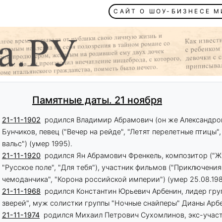
САЙТ О ШОУ-БИЗНЕСЕ 
Памятные даты. 21 ноября
21-11-1902
родился Владимир Абрамович (он же Александро
Бунчиков, певец ("Вечер на рейде", "Летят перелетные птицы"
вальс") (умер 1995).
21-11-1920
родился Ян Абрамович Френкель, композитор ("Ж
"Русское поле", "Для тебя"), участник фильмов ("Приключени
чемоданчика", "Корона российской империи") (умер 25.08.198
21-11-1968
родился Константин Юрьевич Арбенин, лидер гру
зверей", муж солистки группы "Ночные снайперы" Дианы Арб
21-11-1974
родился Михаил Петрович Сухомлинов, экс-участ