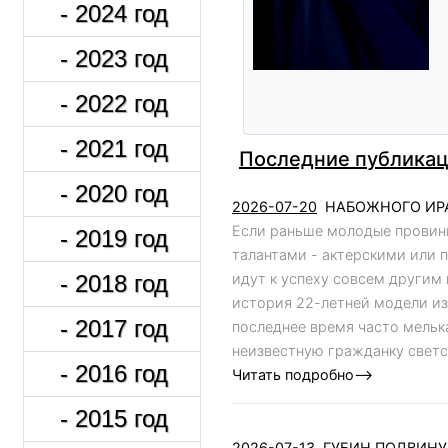
- 2024 год
- 2023 год
- 2022 год
- 2021 год
Последние публикац
- 2020 год
2026-07-20
НАБОЖНОГО ИРА
Если раньше молодые провин
- 2019 год
талантами - актерскими или 
- 2018 год
идут к успеху совсем други
история 22-летней модели и
- 2017 год
последнее время часто мельк
неизвестную гражданку светск
- 2016 год
Читать подробно-->
- 2015 год
2026-07-13
ГУБИН ПОДВИНУ