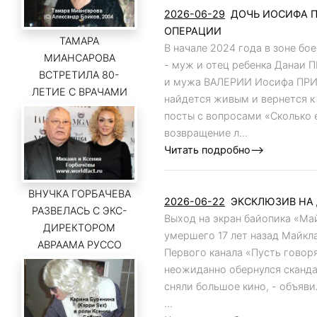
2026-06-29
ДОЧЬ ИОСИФА П
ОПЕРАЦИИ
ТАМАРА
В начале 2024 года в зоне б
МИАНСАРОВА
- муж и отец ребенка Данаи
ВСТРЕТИЛА 80-
и мужа ВАЛЕРИИ Иосифа ПРИГ
ЛЕТИЕ С ВРАЧАМИ
найдется живым и вернется к
посты с вопросами «Сколько 
возвращение л...
Читать подробно-->
ВНУЧКА ГОРБАЧЕВА
2026-06-22
ЭКСКЛЮЗИВ НА 
РАЗВЕЛАСЬ С ЭКС-
Выход на экран байопика «Ма
ДИРЕКТОРОМ
умершего 17 лет назад Майкл
АВРААМА РУССО
Первого канала «Пусть говор
неожиданно обернулся сканда
сняли большое кино, - объяв
...