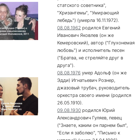
статского советника",
"Хризантемы", "Умирающий
лебедь") (умерла 16.11.1972).
08.08.1962
родился Евгений
Иванович Яковлев (он же
Кемеровский), автор ("Глухонемая
любовь") и исполнитель песен
("Братва, не стреляйте друг в
друга").
08.08.1976
умер Адольф (он же
Эдди) Игнатьевич Рознер,
джазовый трубач, руководитель
оркестра своего имени (родился
26.05.1910).
09.08.1930
родился Юрий
Александрович Гуляев, певец
("Знаете, каким он парнем был",
"Если я заболею", "Письмо к