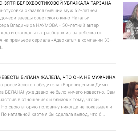
-ЗЯТЯ БЕЛОХВОСТИКОВОЙ УБЛАЖАЛА ТАРЗАНА
инотусовки оказался бывший муж 52-летней
дочери звезды советского кино Натальи
ра Владимира НАУМОВА - 50-летний актер
вода и скандальных разборок из-за ребенка он
я на премьере сериала «Адвокаты» в компании 33-
..
НЕВЕСТЫ БИЛАНА ЖАЛЕЛА, ЧТО ОНА НЕ МУЖЧИНА
го российского победителя «Евровидения» Димы
 БЕЛАНА) уже давно не было ничего известно. Сам
счастлив в отношениях и близок к тому, чтобы
. Но свою вторую половину никогда не показывал и
По натальной карте я бы сделала вывод, что б...