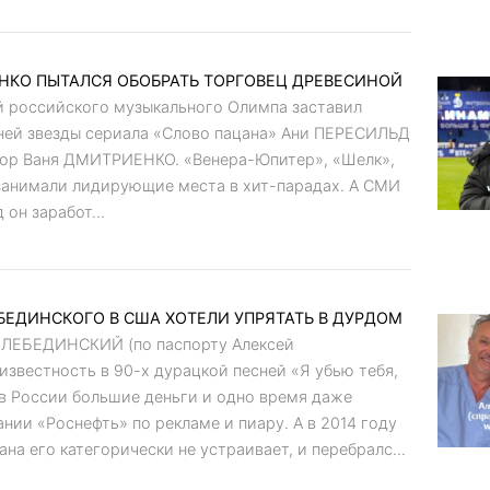
КО ПЫТАЛСЯ ОБОБРАТЬ ТОРГОВЕЦ ДРЕВЕСИНОЙ
й российского музыкального Олимпа заставил
ней звезды сериала «Слово пацана» Ани ПЕРЕСИЛЬД
итор Ваня ДМИТРИЕНКО. «Венера-Юпитер», «Шелк»,
 занимали лидирующие места в хит-парадах. А СМИ
он заработ...
ЕДИНСКОГО В США ХОТЕЛИ УПРЯТАТЬ В ДУРДОМ
 ЛЕБЕДИНСКИЙ (по паспорту Алексей
вестность в 90-х дурацкой песней «Я убью тебя,
 в России большие деньги и одно время даже
нии «Роснефть» по рекламе и пиару. А в 2014 году
на его категорически не устраивает, и перебралс...