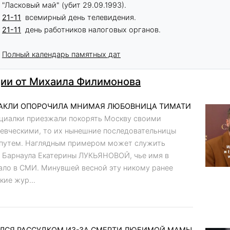
"Ласковый май" (убит 29.09.1993).
21-11
всемирный день телевидения.
21-11
день работников налоговых органов.
Полный календарь памятных дат
ии от Михаила Филимонова
КЛИ ОПОРОЧИЛА МНИМАЯ ЛЮБОВНИЦА ТИМАТИ
циалки приезжали покорять Москву своими
певческими, то их нынешние последовательницы
м путем. Наглядным примером может служить
з Барнаула Екатерины ЛУКЬЯНОВОЙ, чье имя в
ало в СМИ. Минувшей весной эту никому ранее
ие жур...
ЛСЯ РАССУДКОМ ИЗ-ЗА СМЕРТИ ЛЮБИМОЙ МАМЫ