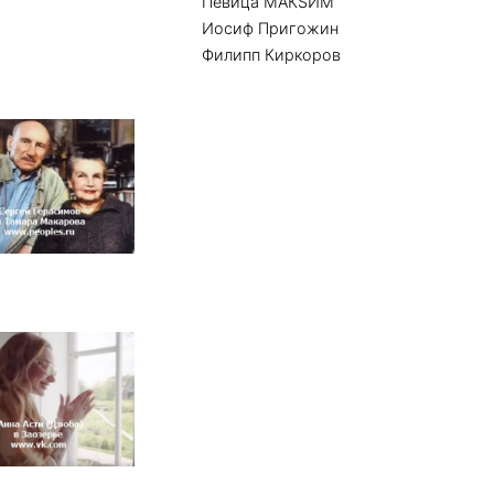
Певица МАКSИМ
Иосиф Пригожин
Филипп Киркоров