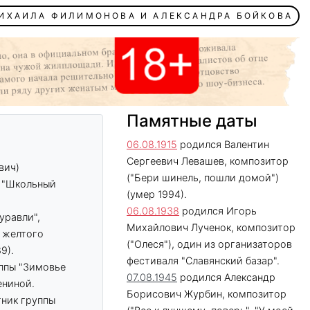
МИХАИЛА ФИЛИМОНОВА И АЛЕКСАНДРА БОЙКОВА
Памятные даты
06.08.1915
родился Валентин
Сергеевич Левашев, композитор
вич)
("Бери шинель, пошли домой")
, "Школьный
(умер 1994).
06.08.1938
родился Игорь
уравли",
Михайлович Лученок, композитор
я желтого
("Олеся"), один из организаторов
9).
фестиваля "Славянский базар".
ппы "Зимовье
07.08.1945
родился Александр
ениной.
Борисович Журбин, композитор
ник группы