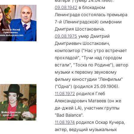
матери") (умер 24.04.1986).
09.08.1942
в блокадном
Ленинграде состоялась премьера
7-й (Ленинградской) симфонии
Дмитрия Шостаковича.
09.08.1975
умер Дмитрий
Дмитриевич Шостакович,
композитор ("Нас утро встречает
прохладой", "Тучи над городом
встали", "Тоска по Родине"), автор
музыки к первому звуковому
фильму киностудии "Ленфильм"
("Одна") (родился 25.09.1906).
11.08.1972
родился Глеб
Александрович Матвеев (он же
ди-джей LA), участник группы
"Bad Balance".
11.08.1974
родился Оскар Кучера,
актер, ведущий музыкальных