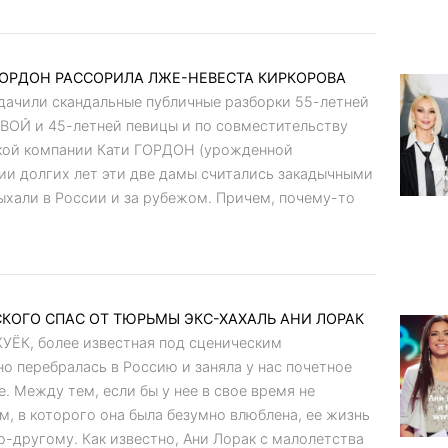
ОРДОН РАССОРИЛА ЛЖЕ-НЕВЕСТА КИРКОРОВА
дачили скандальные публичные разборки 55-летней
ОЙ и 45-летней певицы и по совместительству
кой компании Кати ГОРДОН (урожденной
и долгих лет эти две дамы считались закадычными
ыхали в России и за рубежом. Причем, почему-то
КОГО СПАС ОТ ТЮРЬМЫ ЭКС-ХАХАЛЬ АНИ ЛОРАК
КУЁК, более известная под сценическим
о перебралась в Россию и заняла у нас почетное
 Между тем, если бы у нее в свое время не
, в которого она была безумно влюблена, ее жизнь
о-другому. Как известно, Ани Лорак с малолетства