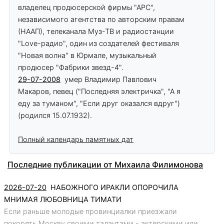
владелец продюсерской фирмы "АРС",
независимого агентства по авторским правам
(НААП), телеканала Муз-ТВ и радиостанции
"Love-радио", один из создателей фестиваля
"Новая волна" в Юрмале, музыкальный
продюсер "Фабрики звезд-4".
29-07-2008
умер Владимир Павлович
Макаров, певец ("Последняя электричка", "А я
еду за туманом", "Если друг оказался вдруг")
(родился 15.07.1932).
Полный календарь памятных дат
Последние публикации от Михаила Филимонова
2026-07-20
НАБОЖНОГО ИРАКЛИ ОПОРОЧИЛА
МНИМАЯ ЛЮБОВНИЦА ТИМАТИ
Если раньше молодые провинциалки приезжали
покорять Москву своими талантами - актерскими или