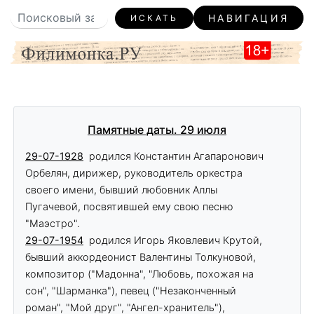
НАВИГАЦИЯ
ИСКАТЬ
Памятные даты. 29 июля
29-07-1928
родился Константин Агапаронович
Орбелян, дирижер, руководитель оркестра
своего имени, бывший любовник Аллы
Пугачевой, посвятившей ему свою песню
"Маэстро".
29-07-1954
родился Игорь Яковлевич Крутой,
бывший аккордеонист Валентины Толкуновой,
композитор ("Мадонна", "Любовь, похожая на
сон", "Шарманка"), певец ("Незаконченный
роман", "Мой друг", "Ангел-хранитель"),