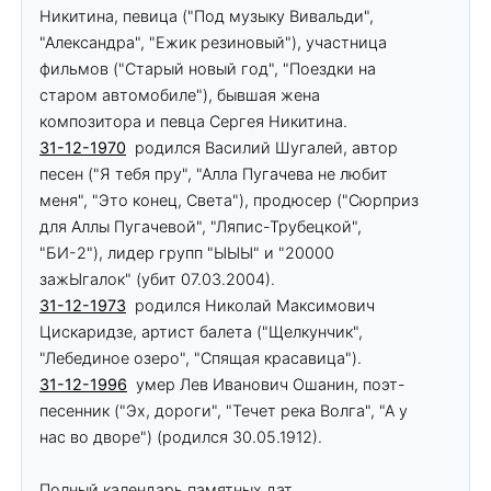
Никитина, певица ("Под музыку Вивальди",
"Александра", "Ежик резиновый"), участница
фильмов ("Старый новый год", "Поездки на
старом автомобиле"), бывшая жена
композитора и певца Сергея Никитина.
31-12-1970
родился Василий Шугалей, автор
песен ("Я тебя пру", "Алла Пугачева не любит
меня", "Это конец, Света"), продюсер ("Сюрприз
для Аллы Пугачевой", "Ляпис-Трубецкой",
"БИ-2"), лидер групп "ЫЫЫ" и "20000
зажЫгалок" (убит 07.03.2004).
31-12-1973
родился Николай Максимович
Цискаридзе, артист балета ("Щелкунчик",
"Лебединое озеро", "Спящая красавица").
31-12-1996
умер Лев Иванович Ошанин, поэт-
песенник ("Эх, дороги", "Течет река Волга", "А у
нас во дворе") (родился 30.05.1912).
Полный календарь памятных дат